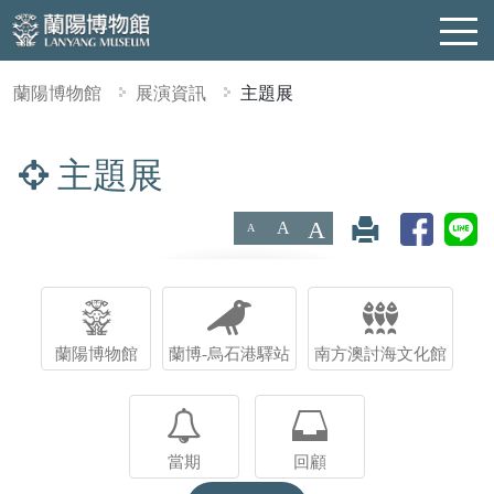
蘭陽博物館
展演資訊
主題展
主題展
:::
A
A
A
蘭陽博物館
蘭博-烏石港驛站
南方澳討海文化館
當期
回顧