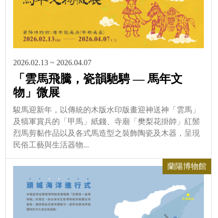
2026.02.13 ~ 2026.04.07
「雲馬飛騰，瓷韻馳騁 — 馬年文
物」微展
駿馬迎新年，以傳統的木版水印版畫迎神送神「雲馬」
及犒軍賞兵的「甲馬」紙錢、寺廟「樊梨花掛帥」紅鬃
烈馬剪黏作品以及各式馬造型之裝飾陶瓷及木器，呈現
民俗工藝與生活器物...
蘭陽博物館