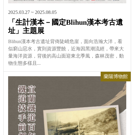
2025.03.27 ~ 2025.08.05
「生計漢本－國定Blihun漢本考古遺
址」主題展
Blihun漢本考古遺址背倚陡峭危崖，面向浩瀚大洋，看
似窮山惡水，實則資源豐饒，近海因黑潮流經，帶來大
量海洋資源，背後的高山面迎東北季風，森林茂密，動
物生態多樣且...
蘭陽博物館