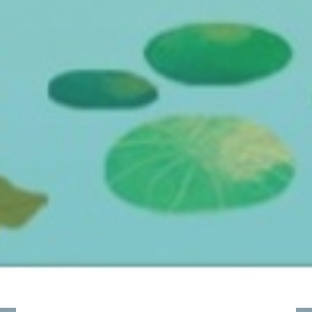
展示
山のフロア
宜蘭は雨が多く山がちの環境から、「霧の森
林」と言われる森が形成され、思源埡口という
名の湿潤な谷間は、生...