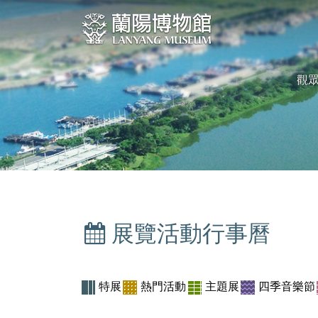
跳
:::
到
中
央
觀
內
容
區
塊
展覽活動行事曆
:::
特展
熱門活動
主題展
四季音樂節