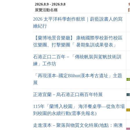
2026.8.9 - 2026.9.8
展覽活動名稱
2026 太平洋科學創作航班｜蔚藍說書人的寫
繪紀行
【蘭博地景音樂廳】 康橋國際學校新竹校區
弦樂團、打擊樂團「 暑期集訓成果發表」
石港正口二百年－「傳統帆裝與駕帆技術訓
練」工作坊
「再現漢本–國定Blihun漢本考古遺址」主題
展
正港宜蘭－烏石港正口兩百年特展
115年「蘭博入校園」 海洋餐桌學—從魚市場
到校園的永續行動(需事先報名)
走進漢本－聚落與物質文化特展(地點：南澳