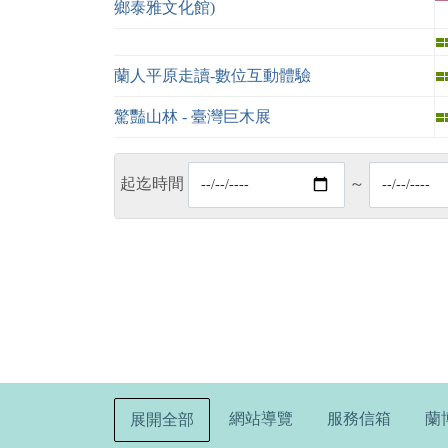
鄉泰雅文化館)
蘭人平原走讀-數位互動體驗
驚豔山林 - 臺灣巨木展
起迄時間
～
:::
網站導覽
服務信箱
蘭
展開全部