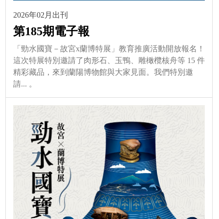
2026年02月出刊
第185期電子報
「勁水國寶－故宮x蘭博特展」教育推廣活動開放報名！
這次特展特別邀請了肉形石、玉鴨、雕橄欖核舟等 15 件
精彩藏品，來到蘭陽博物館與大家見面。我們特別邀
請... 。