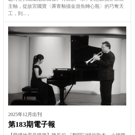
主軸，從故宮國寶〈霽青釉描金游魚轉心瓶〉的巧奪天
工，到... 。
2025年12月出刊
第183期電子報