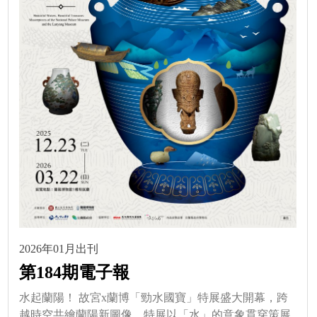
2026年01月出刊
第184期電子報
水起蘭陽！ 故宮x蘭博「勁水國寶」特展盛大開幕，跨
越時空共繪蘭陽新圖像。特展以「水」的意象貫穿策展