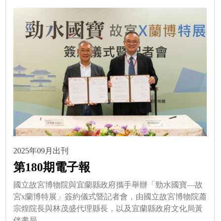
2025年09月出刊
第180期電子報
國立故宮博物院與宜蘭縣政府攜手舉辦「勁水國寶—故
宮x蘭博特展」簽約儀式暨記者會，由國立故宮博物院蕭
宗煌院長與林茂盛代理縣長，以及宜蘭縣政府文化局黃
伴書局... 。