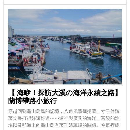
【 海咿！探訪大溪の海洋永續之路】
蘭博帶路小旅行
穿越回到龜山島民的記憶，八角風箏飄揚著、寸子伴隨
著笑聲打得好遠好遠⋯⋯這裡與廣闊的海洋、富饒的漁
場以及那海上的龜山島有著千絲萬縷的關係。空氣裡總