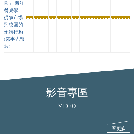
園」 海洋
餐桌學—
從魚市場
熱
熱
熱
熱
熱
熱
熱
熱
熱
熱
熱
熱
熱
熱
到校園的
門
門
門
門
門
門
門
門
門
門
門
門
門
門
永續行動
活
活
活
活
活
活
活
活
活
活
活
活
活
活
(需事先報
動
動
動
動
動
動
動
動
動
動
動
動
動
動
名)
影音專區
VIDEO
看更多