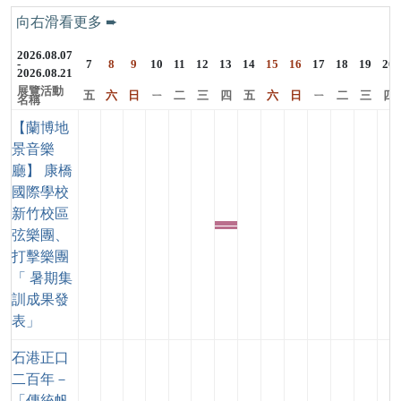
2026.08.07
-
7
8
9
10
11
12
13
14
15
16
17
18
19
20
2026.08.21
展覽活動
五
六
日
ㄧ
二
三
四
五
六
日
ㄧ
二
三
四
名稱
【蘭博地
景音樂
廳】 康橋
國際學校
新竹校區
其
弦樂團、
他
打擊樂團
「 暑期集
訓成果發
表」
石港正口
二百年－
「傳統帆