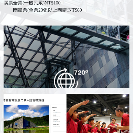
購票
全票(一般民眾)NT$100
團體票(全票20張以上團體)NT$80