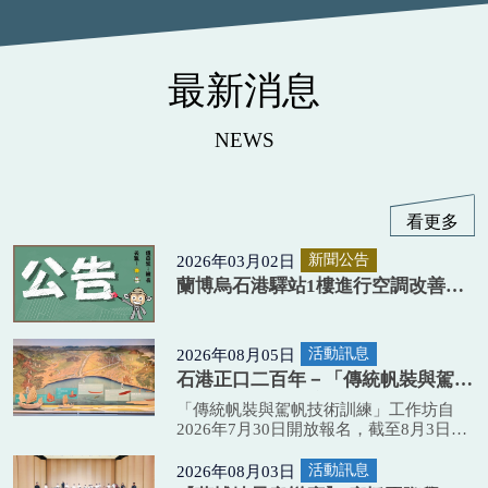
最新消息
NEWS
看更多
2026年03月02日
新聞公告
蘭博烏石港驛站1樓進行空調改善工
程暫停服務，2樓正常開館。賞鯨購
票改於驛站戶外臨時售票亭。
2026年08月05日
活動訊息
石港正口二百年－「傳統帆裝與駕帆
技術訓練」工作坊錄取名單公告
「傳統帆裝與駕帆技術訓練」工作坊自
2026年7月30日開放報名，截至8月3日，
共計報名人數111名，其中報名五天全程
工作坊者47名。 依活動簡章公告，以參
2026年08月03日
活動訊息
加活動日數越多者，優先錄取。工作人員