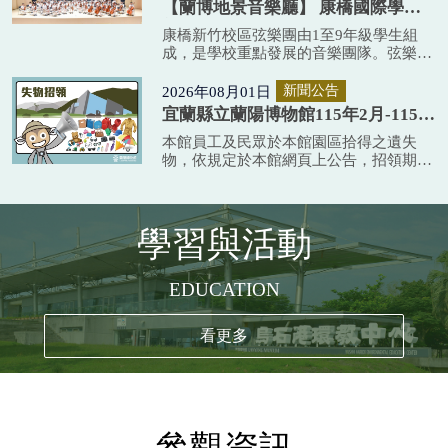
【蘭博地景音樂廳】 康橋國際學校
於8月3日依報名時間順序確認後，共計錄
新竹校區弦樂團、打擊樂團「 暑期
康橋新竹校區弦樂團由1至9年級學生組
取20名報名五...
集訓成果發表」
成，是學校重點發展的音樂團隊。弦樂團
自107年創團以來，在指揮簡伯修老師等
團隊的專業指導下，持續精進演奏技巧，
2026年08月01日
新聞公告
培養音樂素養，展現優異團隊默契。打擊
宜蘭縣立蘭陽博物館115年2月-115年
團則於109年創團，由林昀珊老師領銜指
7月遺失物招領公告
本館員工及民眾於本館園區拾得之遺失
導，於多場演出中與弦樂...
物，依規定於本館網頁上公告，招領期限
為六個月。
學習與活動
EDUCATION
看更多