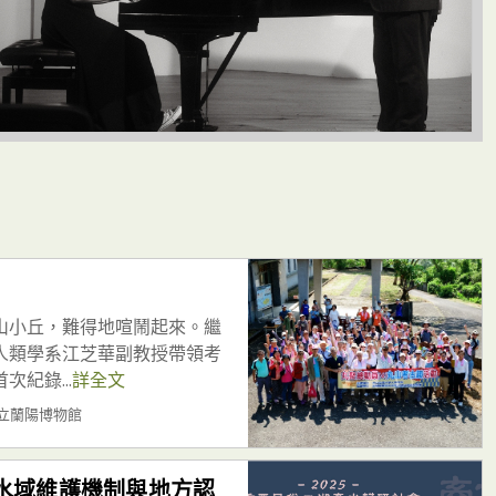
丸山小丘，難得地喧鬧起來。繼
大人類學系江芝華副教授帶領考
紀錄...
詳全文
蘭縣立蘭陽博物館
水域維護機制與地方認