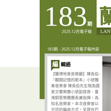
183
期
2025.12月電子報
183期 - 2025.12月電子報內容
編
輯語
【蘭博地景音樂廳】陳長伯-
『翻開記憶的歌本』小號獨
奏音樂會 陳長伯先生現為國
家交響樂團小號副首席、臺
灣銅管樂團團長兼指揮，為
知名音樂家。本次音樂會以
不同的編曲方式，呈現自巴