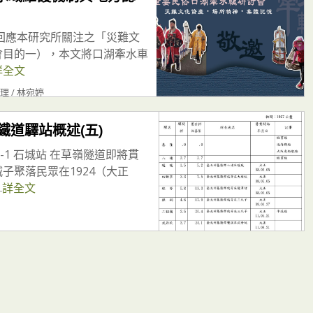
回應本研究所關注之「災難文
會目的一），本文將口湖牽水車
詳全文
 / 林宛婷
鐵道驛站概述(五)
5-1 石城站 在草嶺隧道即將貫
子聚落民眾在1924（大正
.
詳全文