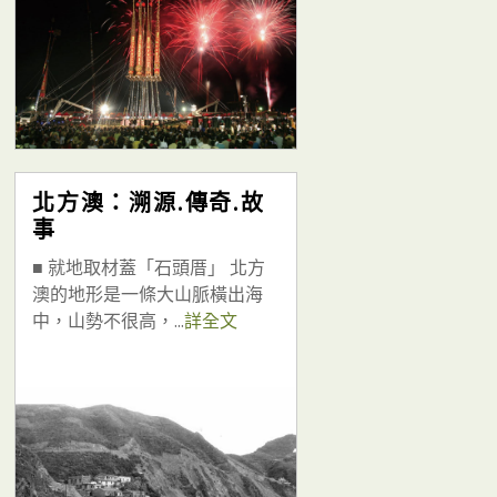
北方澳：溯源.傳奇.故
事
■ 就地取材蓋「石頭厝」 北方
澳的地形是一條大山脈橫出海
中，山勢不很高，...
詳全文