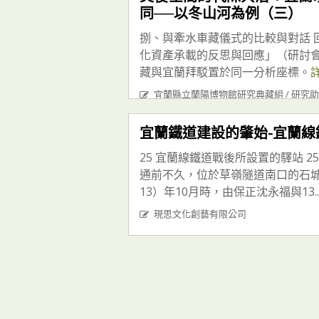
同──以冬山河為例（三）
捌、與牽水車藏儀式的比較與對話 
化資產承載的反思與回應」（研討
藏與宜蘭拜駁置於同一分析座標。
宜蘭縣立蘭陽博物館研究典藏組 / 研究助理
宜蘭鐵道建設的肇始-宜蘭線
25 宜蘭線鐵道戰後所設置的驛站 2
通前不久，位於草嶺隧道南口的石城
13）年10月時，由保正沈永福與13..
現思文化創藝有限公司