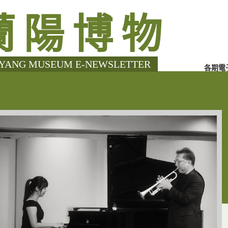
蘭陽博物
各期電