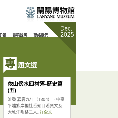
Dec.
2025
子報
徵稿說明
聯絡我們
專
題文選
依山傍水四村落-歷史篇
(五)
流番 嘉慶九年（1804），中臺
平埔族岸裡社番頭目潘賢文及
大乳汗毛格二人...
詳全文