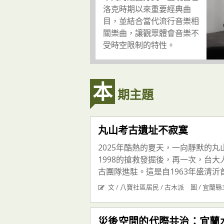
洛克時期以來重要經典曲
目，並結合當代流行音樂相
關樂曲，讓觀眾體會音樂不
受時空限制的特性。
本
期主題
丸山考古遺址不寂寞
2025年酷熱的夏天，一向靜默的
1998的搶救發掘後，再一次，台
古團隊進駐。這是自1963年盛清沂首次
文 / 八寶社區居民 / 古木派 圖 / 宜
災後空間的代際共治：宜蘭