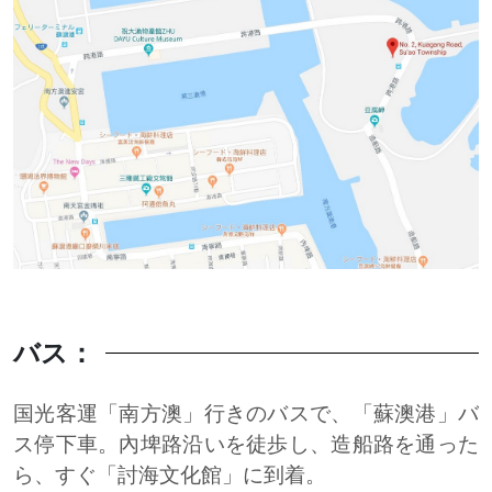
バス：
国光客運「南方澳」行きのバスで、「蘇澳港」バ
ス停下車。內埤路沿いを徒歩し、造船路を通った
ら、すぐ「討海文化館」に到着。