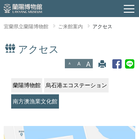
宜蘭県立蘭陽博物館
ご来館案内
アクセス
アクセス
:::
A
A
A
蘭陽博物館
烏石港エコステーション
南方澳漁業文化館