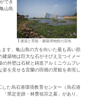
ができ
亀山島
建築と景観 - 蘭陽博物館の湿地
します。亀山島の方を向いた最も高い部
の建築物は巨大な石がそびえ立つイメー
築の外壁は石材と鋳造アルミニウムプレ
な姿を見せる宜蘭の田畑の景観を表現し
竣工した烏石港環境教育センター（烏石港
、「県定史跡・林曹祖宗之墓」があり、