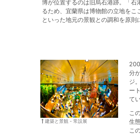
博が位置するのは旧烏石港跡。「石
キ
るため、宜蘭県は博物館の立地をこ
ッ
といった地元の景観との調和を原則
プ
2
分
ジ
ー
て
こ
生
建築と景観 - 常設展
こ