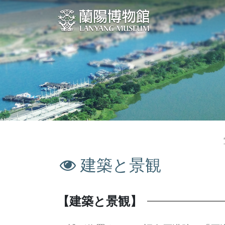
セ
:::
ン
ト
ラ
ル
コ
ン
テ
ン
ツ
ブ
ロ
建築と景観
:::
ッ
ク
【建築と景観】
に
ス