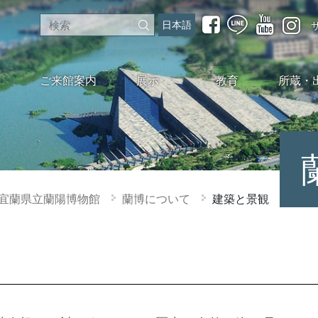
日本語
ご来館案内
展示
教育
所蔵・
宜蘭県立蘭陽博物館
蘭博について
建築と景観