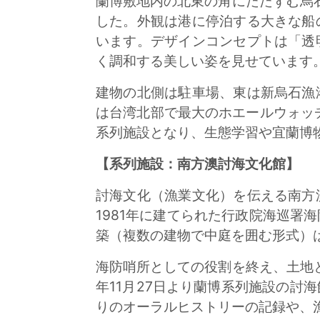
蘭博敷地内の北東の角にたたずむ烏
した。外観は港に停泊する大きな船
います。デザインコンセプトは「透
く調和する美しい姿を見せています
建物の北側は駐車場、東は新烏石漁
は台湾北部で最大のホエールウォッチ
系列施設となり、生態学習や宜蘭博
【系列施設：南方澳討海文化館】
討海文化（漁業文化）を伝える南方
1981年に建てられた行政院海巡
築（複数の建物で中庭を囲む形式）
海防哨所としての役割を終え、土地
年11月27日より蘭博系列施設の
りのオーラルヒストリーの記録や、