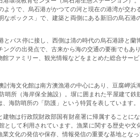
石港環境教育センター（烏石港生態ステーション）。2
のようで、烏石港がかつての河と現在の港湾が交わ
明なボックス」で、建築と両側にある新旧の烏石港
。
港とバス停に接し、西側は清の時代の烏石港跡と蘭
ングの出発点で、古来から海の交通の要衝でもありま
物館ファミリー、観光情報などをまとめた総合サー
澳討海文化館は南方澳漁港の中心にあり、豆腐岬浜
署海防哨所（海岸保全施設）。塀に囲まれた平屋建て鉄
は、海防哨所の「防護」という特質を表しています。
と建物は行政院財政部国有財産署に帰属することになり
討海館として利用されています。漁業に関する歴史や文
漁業文化の発信や保存、情報発信の重要な基地となっ