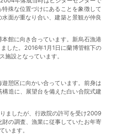
004年落成当時はビジターセンターで
る特殊な位置づけにあることを象徴して
の水面が重なり合い、建築と景観が仲良
博本館に向き合っています。新烏石漁港
した。2016年1月1日に蘭博管轄下の
ビス施設となっています。
海遊憩区に向かい合っています。前身は
筋構造に、展望台を備えた白い合院式建
ましたが、行政院の許可を受け2009
化財の調査、漁業に従事していたお年寄
ています。