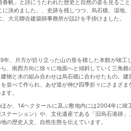
港春帆」と詩にうたわれた歴史と自然の姿を見ること
こに決めました。、史跡を残しつつ、烏石礁、湿地、
に、大元聯合建築師事務所が設計を手掛けました。
009年、片方が切り立った山の形を模した本館が竣工
から、南西方向に徐々に地面へと傾斜していく三角錐
。建物と水の組み合わせは烏石礁に合わせたもの。建
トを並べて作られ、あぜ道が伸び四季折々にさまざま
います。
のほか、14ヘクタールに及ぶ敷地内には2004年に
態ステーション）や、文化遺産である「旧烏石港跡」
の地の歴史人文、自然生態を伝えています。