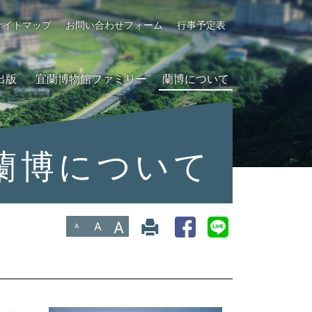
サイトマップ
お問い合わせフォーム
行事予定表
出版
宜蘭博物館ファミリー
蘭博について
蘭博について
A
A
A