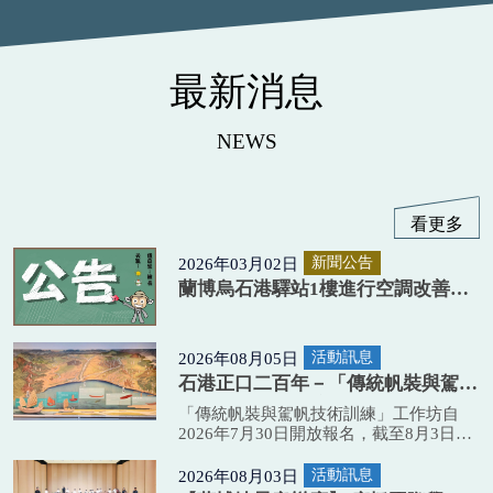
最新消息
NEWS
看更多
2026年03月02日
新聞公告
蘭博烏石港驛站1樓進行空調改善工
程暫停服務，2樓正常開館。賞鯨購
票改於驛站戶外臨時售票亭。
2026年08月05日
活動訊息
石港正口二百年－「傳統帆裝與駕帆
技術訓練」工作坊錄取名單公告
「傳統帆裝與駕帆技術訓練」工作坊自
2026年7月30日開放報名，截至8月3日，
共計報名人數111名，其中報名五天全程
工作坊者47名。 依活動簡章公告，以參
2026年08月03日
活動訊息
加活動日數越多者，優先錄取。工作人員