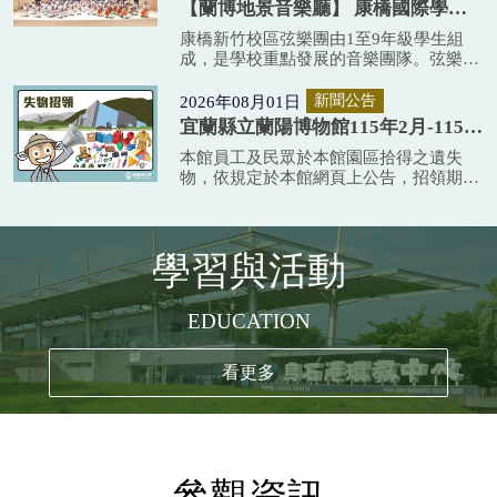
【蘭博地景音樂廳】 康橋國際學校
於8月3日依報名時間順序確認後，共計錄
新竹校區弦樂團、打擊樂團「 暑期
康橋新竹校區弦樂團由1至9年級學生組
取20名報名五...
集訓成果發表」
成，是學校重點發展的音樂團隊。弦樂團
自107年創團以來，在指揮簡伯修老師等
團隊的專業指導下，持續精進演奏技巧，
2026年08月01日
新聞公告
培養音樂素養，展現優異團隊默契。打擊
宜蘭縣立蘭陽博物館115年2月-115年
團則於109年創團，由林昀珊老師領銜指
7月遺失物招領公告
本館員工及民眾於本館園區拾得之遺失
導，於多場演出中與弦樂...
物，依規定於本館網頁上公告，招領期限
為六個月。
學習與活動
EDUCATION
看更多