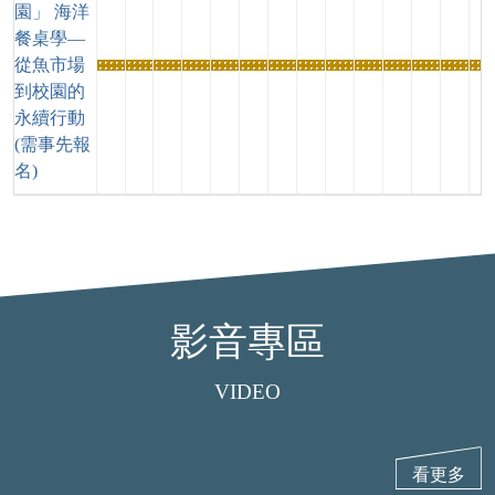
園」 海洋
餐桌學—
從魚市場
熱
熱
熱
熱
熱
熱
熱
熱
熱
熱
熱
熱
熱
熱
到校園的
門
門
門
門
門
門
門
門
門
門
門
門
門
門
永續行動
活
活
活
活
活
活
活
活
活
活
活
活
活
活
(需事先報
動
動
動
動
動
動
動
動
動
動
動
動
動
動
名)
影音專區
VIDEO
看更多