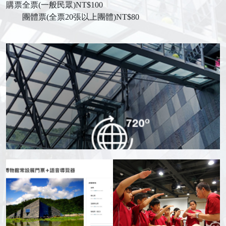
購票
全票(一般民眾)NT$100
團體票(全票20張以上團體)NT$80