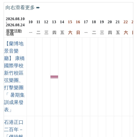
2026.08.10
-
10
11
12
13
14
15
16
17
18
19
20
21
22
23
2026.08.24
展覽活動
ㄧ
二
三
四
五
六
日
ㄧ
二
三
四
五
六
日
名稱
【蘭博地
景音樂
廳】 康橋
國際學校
新竹校區
其
弦樂團、
他
打擊樂團
「 暑期集
訓成果發
表」
石港正口
二百年－
「傳統帆