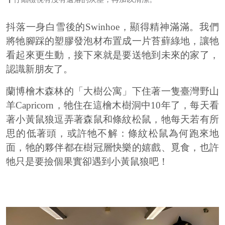
抖落一身白雪後的
Swinhoe
，顯得精神滿滿。我們
將牠腳踩的塑膠發泡材布置成一片苔蘚綠地，讓牠
看起來更生動，接下來就是要送牠到未來的家了，
認識新朋友了。
蘭博檜木森林的「大樹公寓」下住著一隻臺灣野山
羊
Capricorn
，牠住在這檜木樹洞中
10
年了，每天看
著小黃鼠狼逗弄著森鼠和條紋松鼠，牠每天若有所
思的低著頭，或許牠不解：條紋松鼠為何跑來地
面，牠的夥伴都在樹冠層快樂的嬉戲、覓食，也許
牠只是要撿個果實卻遇到小黃鼠狼吧！