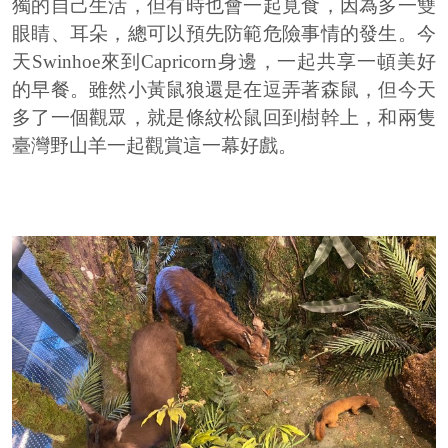
獨的自己生活，但有時也會一起覓食，因為多一雙
眼睛、耳朵，總可以預先防範危險事情的發生。今
天
Swinhoe
來到
Capricorn
身邊，一起共享一頓美好
的早餐。雖然小黃鼠狼還是在逗弄著森鼠，但今天
多了一個觀眾，就是條紋松鼠回到樹幹上，和兩隻
臺灣野山羊一起觀賞這一幕好戲。