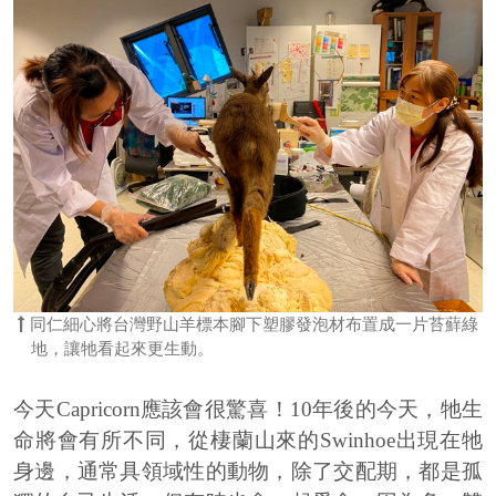
同仁細心將台灣野山羊標本腳下塑膠發泡材布置成一片苔蘚綠
地，讓牠看起來更生動。
今天
Capricorn
應該會很驚喜！
10
年後的今天，牠生
命將會有所不同，從棲蘭山來的
Swinhoe
出現在牠
身邊，通常具領域性的動物，除了交配期，都是孤