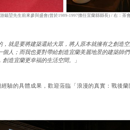
鍚堃先生前來參與盛會(曾於1989-1997擔任宜蘭縣縣長) / 右：茶
的，就是要將建築還給大眾，將人原本就擁有之創造空
一個人；而我也要對帶給創造宜蘭美麗地景的建築師們
，創造宜蘭更幸福的生活空間。
」
蘭經驗的具體成果，歡迎蒞臨「浪漫的真實：戰後蘭