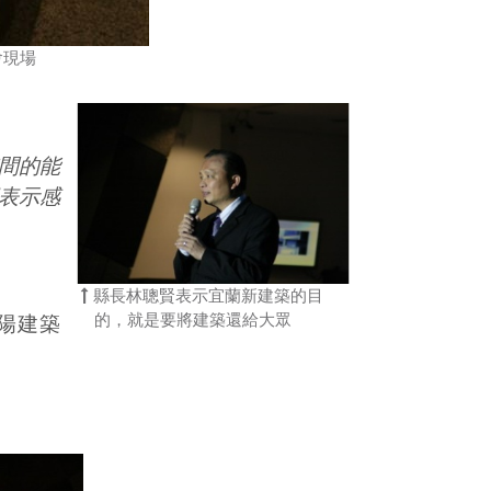
會現場
間的能
表示感
縣長林聰賢表示宜蘭新建築的目
的，就是要將建築還給大眾
陽建築