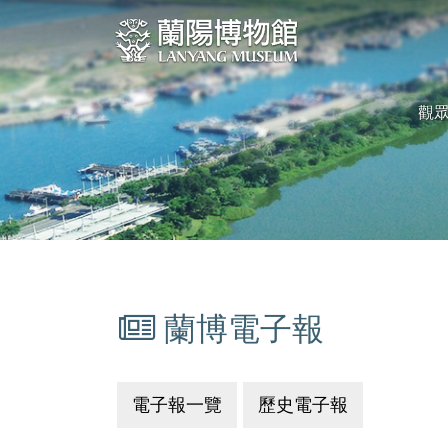
跳
:::
到
中
央
觀
內
容
區
塊
蘭博電子報
:::
電子報一覽
歷史電子報