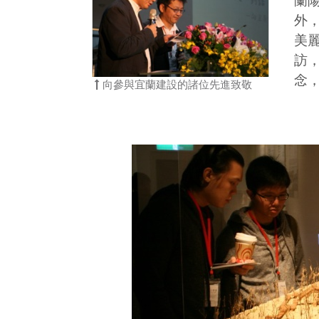
蘭
外
美
訪
念
向參與宜蘭建設的諸位先進致敬