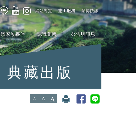
網站導覽
志工服務
蘭博快訊
永續家族夥伴
認識蘭博
公告與訊息
典藏出版
A
A
A