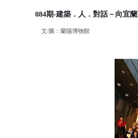
084期-建築．人．對話－向宜
文/圖：蘭陽博物館