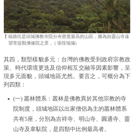
福德坑是頭城佛教寺院分布密度最高的山區，圖為由靈山寺遠
望菩提觀佛修院之景 。( 張恆瑞攝)
其四，類型樣貌多元：台灣的佛教受到政府宗教政
策、時代環境更迭及信仰相互交融等因素影響，呈
現多元面貌，頭城地區尤然。要言之，可概分為下
列四類：
(一) 叢林體系：叢林是佛教異於其他宗教的寺
院制度，頭城地區以出家僧侶為主的叢林體系
共有5座，分別為吉祥寺、明山寺、圓通寺、靈
山寺及韋馱院，是四類中比例最高者。