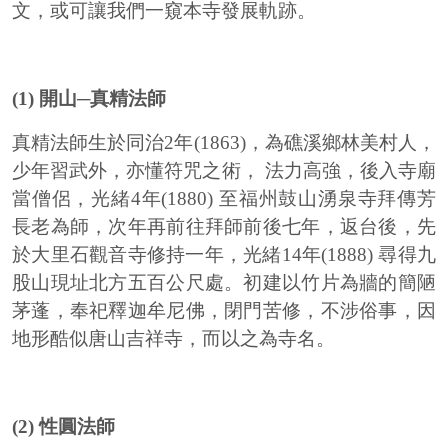
文，或可讓我們一窺本寺發展軌跡。
(1) 開山─真精法師
真精法師生於同治2年(1863)，為礁溪鄉林美村人，
少年習武外，亦懂符咒之術， 法力高強，後入寺廟
當僧侶，光緒4年(1880) 至福州鼓山湧泉寺拜傳芳
長老為師，次年再前往拜師前後七年，返台後，先
於大里石觀音寺修持一年，光緒14年(1888) 尋得九
股山現址北方五百公尺處。初建以竹片為牆的簡陋
茅蓬，奉祀釋迦牟尼佛，閉門苦修，不涉俗事，因
地形酷似唐山吉祥寺，而以之為寺名。
(2) 性圓法師