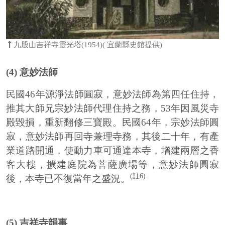
九股山吉祥寺靈光塔(1954)( 宜蘭縣史館提供)
(4) 意妙法師
民國46年源淨法師圓寂，意妙法師為第四任住持，
推其大師兄宗妙法師代理住持之務，53年因風災寺
殿毀損，重新翻修三寶殿。民國64年，宗妙法師圓
寂，意妙法師再回寺兼理寺務，其後二十年，有產
業道路開通，使動力車可通達本寺，增建兩層之香
客大樓，擴建庭院為菩薩廣場等，意妙法師圓寂
(註6)
後，本寺已不復當年之盛況。
(5) 吉祥寺韻事