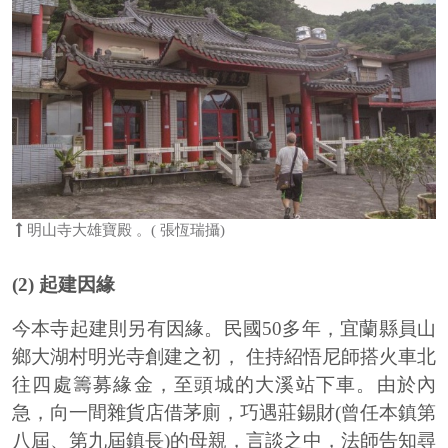
明山寺大雄寶殿 。( 張恆瑞攝)
(2) 起建因緣
今本寺起建則另有因緣。民國50多年，宜蘭縣員山
鄉大湖村明光寺創建之初， 住持紹悟尼師搭火車北
往四處籌募緣金，至頭城的大溪站下車。由於內
急，向一間雜貨店借茅廁，巧遇莊錫財(曾任本鎮第
八屆、第九屆鎮長)的母親，言談之中，法師告知尋