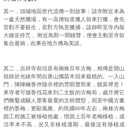
其一，頭城地區世代流傳一則故事：該寺附近本為
一處天然獵場，有一高僧知道獵人前來打獵，會先
苦勸不要殺生，若對方執意獵捕，該師即至寺內敲
大鐘並持咒， 附近鳥獸一聞鐘聲，便會主動至寺前
集合避禍，此事在地方傳為美談。
其二，吉祥寺前埕原有兩株百年古梅，相傳是開山
祖師於光緒年間自唐山攜苗木回來栽植的。一入山
門，陣陣幽香伴隨寺裡的梵唄聲而來，饒富禪意！
來寺者可循香找花來到二丈餘的古梅前，歲月將它
們雕鑿成騷人墨客最愛的文樹體型，宛若中國古畫
裡的墨梅，更顯風雅。約民國80年左右，兩株古梅
因工程施工被移植他處，惜因上百年老梅移植，成
活率本不高，況又非移植適期，最後沒有移植成