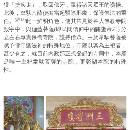
獲「捷疾鬼」，取回佛牙，贏得諸天眾王的讚揚。
此後，韋馱菩薩便擔當起驅除邪魔，保護佛法的重
(註12)
任。
此一鮮明角色，使其常見於各大佛教寺院
殿宇中，與伽藍菩薩(即民間信仰中的關聖帝君) 分
立左右專責保衛寺院，護持僧眾。由於韋馱菩薩被
賦予佛寺護法神的特殊地位，寺院以其為主祀者，
甚少有之，就目前內政部正式登記的寺廟中，本廟
是唯一主祀韋馱菩薩的寺院，更彰顯本院的特殊
性。