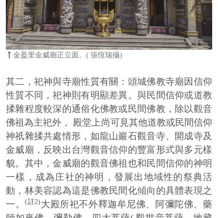
金盈里金威廟正立面。( 張恆瑞攝)
其二，祀神與寺廟性質有關：頭城佛教寺廟因信仰
性質不同，祀神則有明顯差異。與民間信仰或道教
揉雜程度較深的通俗化佛教或民間佛教，除以觀音
佛祖為主祀外， 殿堂上尚可見其他道教或民間信仰
神祇雜揉共處情形，如龍山巖石觀音寺、開成寺及
金威廟，反映出台灣觀音信仰的豐富形式與多元樣
貌。其中，金威廟的觀音佛祖也和民間信仰的神明
一樣，成為庄社的神明，發展出地域性的祭典活
動，林美容認為這是佛教民間化傾向的具體表現之
(註2)
一。
大殿所祀不外釋迦牟尼佛、阿彌陀佛、藥
師如來佛、彌勒佛、四大菩薩( 觀世音菩薩、地藏