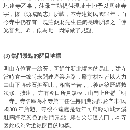
地建寺乙事，莊母主動提供現址土地予以興建寺
宇，據《頭城鎮志》所載，本寺建於民國54年，而
今寺中仍存有一塊莊錫財先生任鎮長時所贈之「佛
光普照」匾，似為此一因緣做了見證。
(3) 熱門景點的醒目地標
明山寺位宜一線旁，可通往新北境內的烏山，建寺
當時宜一線尚未闢建產業道路，殿宇材料皆以人力
由山下將砂石擔至此，相當辛苦，其後建築歷經數
次修、擴建， 方有今日所見規模，山門上所懸「明
山寺」寺名匾為本寺第三任住持開典法師於辛未(民
國80) 年所題。寺後不遠處是近年可鳥瞰頭城大溪
壯闊海濱景色的熱門景點─鷹石尖步道入口，本寺
因此成為附近最醒目的地標。