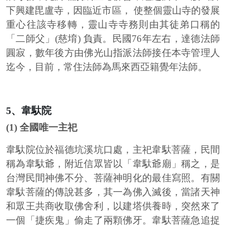
下興建毘盧寺，因臨近市區， 使整個靈山寺的發展
重心往該寺移轉，靈山寺寺務則由其徒弟口稱的
「二師父」(慈堉) 負責。民國76年左右，達德法師
圓寂，數年後方由佛光山指派法師接任本寺管理人
迄今，目前，常住法師為馬來西亞籍覺年法師。
5、韋馱院
(1) 全國唯一主祀
韋馱院位於福德坑溪坑口處，主祀韋馱菩薩，民間
稱為韋馱爺，附近信眾皆以「韋馱爺廟」稱之，是
台灣民間神佛不分、菩薩神明化的最佳寫照。有關
韋馱菩薩的傳說甚多，其一為佛入滅後，當諸天神
和眾王共商收取佛舍利，以建塔供養時，突然來了
一個「捷疾鬼」偷走了兩顆佛牙。韋馱菩薩急追捉