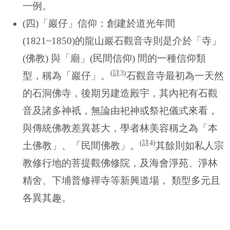
一例。
(四)「巖仔」信仰：創建於道光年間
(1821~1850)的龍山巖石觀音寺則是介於「寺」
(佛教) 與「廟」(民間信仰) 間的一種信仰類
(註3)
型，稱為「巖仔」。
石觀音寺最初為一天然
的石洞佛寺，後期另建造殿宇，其內祀有石觀
音及諸多神祇，無論由祀神或祭祀儀式來看，
與傳統佛教差異甚大，學者林美容稱之為「本
(註4)
土佛教」、「民間佛教」。
其餘則如私人宗
教修行地的菩提觀佛修院，及海會淨苑、淨林
精舍、下埔普修禪寺等新興道場， 類型多元且
各異其趣。