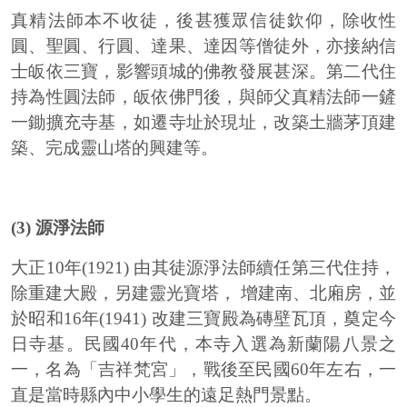
真精法師本不收徒，後甚獲眾信徒欽仰，除收性
圓、聖圓、行圓、達果、達因等僧徒外，亦接納信
士皈依三寶，影響頭城的佛教發展甚深。第二代住
持為性圓法師，皈依佛門後，與師父真精法師一鏟
一鋤擴充寺基，如遷寺址於現址，改築土牆茅頂建
築、完成靈山塔的興建等。
(3) 源淨法師
大正10年(1921) 由其徒源淨法師續任第三代住持，
除重建大殿，另建靈光寶塔， 增建南、北廂房，並
於昭和16年(1941) 改建三寶殿為磚壁瓦頂，奠定今
日寺基。民國40年代，本寺入選為新蘭陽八景之
一，名為「吉祥梵宮」，戰後至民國60年左右，一
直是當時縣內中小學生的遠足熱門景點。