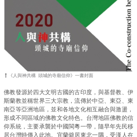
《人與神共構 頭城的寺廟信仰》一書封面
佛教發源於四大文明古國的古印度，與基督教、伊
斯蘭教並稱世界三大宗教，流傳於中亞、東亞、東
南亞等亞洲地區，並和各地文化相互融合與激盪，
形成不同區域的佛教文化特色。台灣地區佛教的信
仰系統，主要承襲於中國閩粵一帶，隨早年先民移
居台灣時傳入此地。宜蘭僻居東北一隅，受漢人在