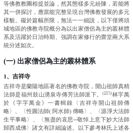
等佛教教團相提並論，然其態樣多元紛陳，若能將
其一併探討，應當能完整呈現台灣佛教發展的多元
樣貌。礙於篇幅所限，無法一一細說，以下僅將頭
城地區的佛教寺院概分為以出家僧侶為主的叢林體
系及活躍於日治時期、強調在家修行的齋堂兩大系
統分述如次。
(一) 出家僧侶為主的叢林體系
1、吉祥寺
吉祥寺是蘭陽地區著名的佛教寺院，開山祖師真精
(註5)
法師是福州鼓山湧泉寺傳芳法師派下。
林字萬
於《字字萬金》一書輯錄〈吉祥寺開山祖師傳
略〉、〈性圓法師( 阿水師) 傳略〉、〈源淨大法師
生平事略〉、〈無盡的哀思─敬悼上意下妙大法師
歸西成佛〉諸文有詳細論述。以下參考林氏上述各