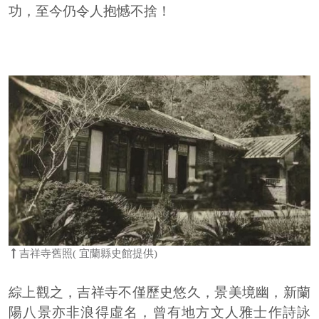
功，至今仍令人抱憾不捨！
吉祥寺舊照( 宜蘭縣史館提供)
綜上觀之，吉祥寺不僅歷史悠久，景美境幽，新蘭
陽八景亦非浪得虛名，曾有地方文人雅士作詩詠