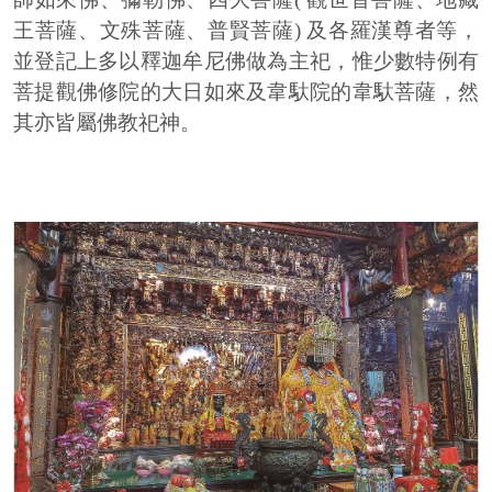
王菩薩、文殊菩薩、普賢菩薩) 及各羅漢尊者等，
並登記上多以釋迦牟尼佛做為主祀，惟少數特例有
菩提觀佛修院的大日如來及韋馱院的韋馱菩薩，然
其亦皆屬佛教祀神。