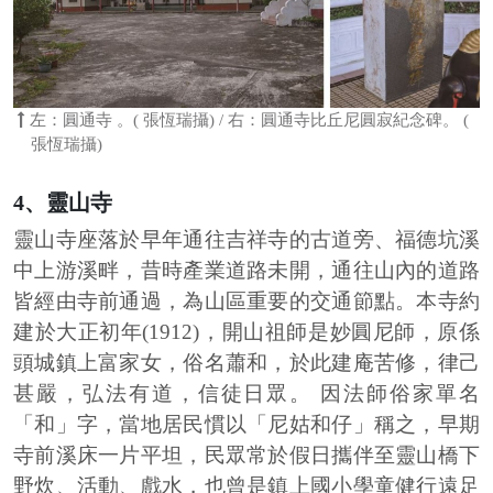
左：圓通寺 。( 張恆瑞攝) / 右：圓通寺比丘尼圓寂紀念碑。 (
張恆瑞攝)
4、靈山寺
靈山寺座落於早年通往吉祥寺的古道旁、福德坑溪
中上游溪畔，昔時產業道路未開，通往山內的道路
皆經由寺前通過，為山區重要的交通節點。本寺約
建於大正初年(1912)，開山祖師是妙圓尼師，原係
頭城鎮上富家女，俗名蕭和，於此建庵苦修，律己
甚嚴，弘法有道，信徒日眾。 因法師俗家單名
「和」字，當地居民慣以「尼姑和仔」稱之，早期
寺前溪床一片平坦，民眾常於假日攜伴至靈山橋下
野炊、活動、戲水，也曾是鎮上國小學童健行遠足