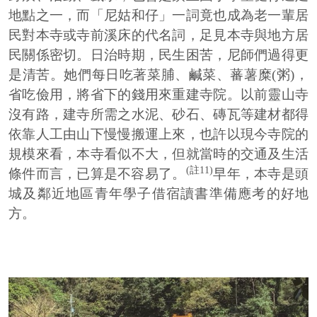
地點之一，而「尼姑和仔」一詞竟也成為老一輩居
民對本寺或寺前溪床的代名詞，足見本寺與地方居
民關係密切。日治時期，民生困苦，尼師們過得更
是清苦。她們每日吃著菜脯、鹹菜、蕃薯糜(粥)，
省吃儉用，將省下的錢用來重建寺院。以前靈山寺
沒有路，建寺所需之水泥、砂石、磚瓦等建材都得
依靠人工由山下慢慢搬運上來，也許以現今寺院的
規模來看，本寺看似不大，但就當時的交通及生活
(註11)
條件而言，已算是不容易了。
早年，本寺是頭
城及鄰近地區青年學子借宿讀書準備應考的好地
方。