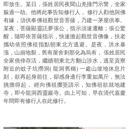
即放生。某日，張姓居民夜聞山羌撞門示警，全家
躲過一劫。他將此事告知修行人， 修行人勸他與佛
有緣，須供奉佛祖觀世音菩薩，乃建一茅屋供奉。
某夜，菩薩顯靈託夢張公，指示須速遷離；張公驚
醒，隨即依菩薩指示，快速擔起觀世音佛像，扶老
攜幼依照佛祖指點朝東北方逃避。是夜，洪水暴
漲，山崩地裂，舊有屋舍剎那化為烏有， 張姓居民
全家僥倖存活，繼續朝東北方翻山涉水，逃至貢寮
附近的蚊子坑撈洞( 龍洞舊稱) 一處山坡地休息片
刻，欲再起身前往，卻感身邊行李重如萬斤，無法
挑擔得起， 經向佛祖擲筊請示，知佛祖欲就地建
寺，即今龍洞西靈巖寺。由上可知，早在清代嘉慶
年間即有修行人在此修行。