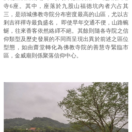
寺6座。其中，座落於九股山福德坑內者六占其
三，是頭城佛教寺院分布密度最高的山區，尤以古
剎吉祥禪寺最負盛名， 即使早年交通不便，山路蜿
蜒，往來香客依然絡繹不絕。其餘則隨各寺院之信
仰類型及歷史發展的不同而呈現出異於前述之區位
型態，如由齋堂轉化為佛教寺院的善慧寺緊臨市
區，金威廟則係聚落信仰中心。