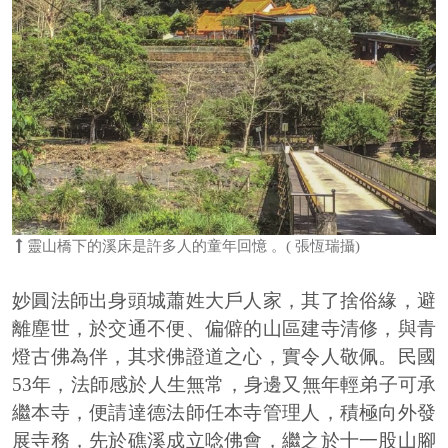
靈山橋下的溪床是許多人的童年回憶 。( 張恆瑞攝)
妙圓法師出身頭城蕭姓大戶人家，其了捨俗緣，避
離塵世，於交通不便、偏僻的山區建寺清修，與青
燈古佛為伴，其求佛證道之心，實令人敬佩。民國
53年，法師感於人生無常，身邊又無年輕弟子可承
繼本寺，便請達德法師任本寺管理人，積極向外發
展寺務，先於礁溪成立唸佛會，繼之於十一股山腳