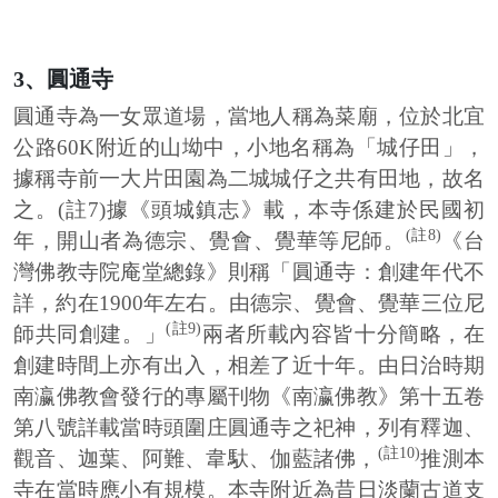
3、圓通寺
圓通寺為一女眾道場，當地人稱為菜廟，位於北宜
公路60K附近的山坳中，小地名稱為「城仔田」，
據稱寺前一大片田園為二城城仔之共有田地，故名
之。(註7)據《頭城鎮志》載，本寺係建於民國初
(註8)
年，開山者為德宗、覺會、覺華等尼師。
《台
灣佛教寺院庵堂總錄》則稱「圓通寺：創建年代不
詳，約在1900年左右。由德宗、覺會、覺華三位尼
(註9)
師共同創建。」
兩者所載內容皆十分簡略，在
創建時間上亦有出入，相差了近十年。由日治時期
南瀛佛教會發行的專屬刊物《南瀛佛教》第十五卷
第八號詳載當時頭圍庄圓通寺之祀神，列有釋迦、
(註10)
觀音、迦葉、阿難、韋馱、伽藍諸佛，
推測本
寺在當時應小有規模。本寺附近為昔日淡蘭古道支