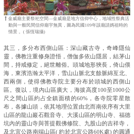
金威廟主要祭祀空間—金威廟是地方信仰中心，地域性祭典活
動與一般民間信仰廟宇無異，圖為民國109年該廟請媽祖時的
情景 。( 張恆瑞攝)
其三，多分布西側山區：深山藏古寺，奇峰隱仙
靈，佛教注重修身證悟，僧伽多依山隱居，結茅山
間，持戒修定，絕世離俗。頭城地形狹長，倚山偎
海，東濱浩瀚太平洋，雪山山脈北支餘脈綿亙北、
西兩側，使得佛教寺院主要分布於頭城的西側山
區。復以，境內山區廣大，海拔高度100至1000公
尺之間山區約占全鎮面積的60%，各寺院零星散
布，各據山頭，依其地理位置由北而南依序有大里
山區的龍山巖石觀音寺、大溪山區的明山寺、福德
坑內的靈山寺與菩提觀佛修院、九股山的吉祥寺，
及北宜公路南端山區( 約於北宜公路60K處) 的圓通