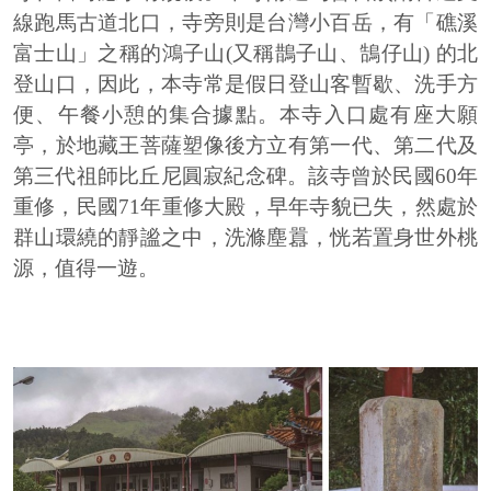
線跑馬古道北口，寺旁則是台灣小百岳，有「礁溪
富士山」之稱的鴻子山(又稱鵲子山、鵠仔山) 的北
登山口，因此，本寺常是假日登山客暫歇、洗手方
便、午餐小憩的集合據點。本寺入口處有座大願
亭，於地藏王菩薩塑像後方立有第一代、第二代及
第三代祖師比丘尼圓寂紀念碑。該寺曾於民國60年
重修，民國71年重修大殿，早年寺貌已失，然處於
群山環繞的靜謐之中，洗滌塵囂，恍若置身世外桃
源，值得一遊。