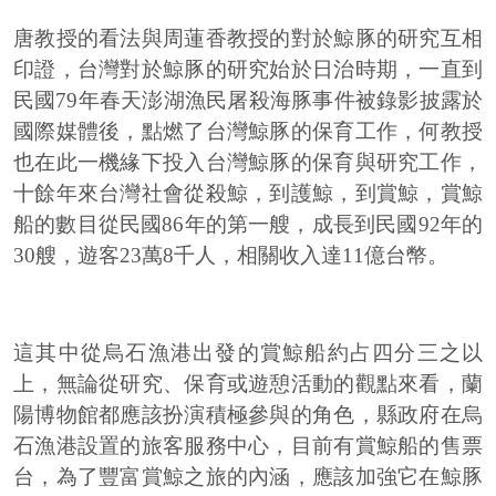
唐教授的看法與周蓮香教授的對於鯨豚的研究互相
印證，台灣對於鯨豚的研究始於日治時期，一直到
民國79年春天澎湖漁民屠殺海豚事件被錄影披露於
國際媒體後，點燃了台灣鯨豚的保育工作，何教授
也在此一機緣下投入台灣鯨豚的保育與研究工作，
十餘年來台灣社會從殺鯨，到護鯨，到賞鯨，賞鯨
船的數目從民國86年的第一艘，成長到民國92年的
30艘，遊客23萬8千人，相關收入達11億台幣。
這其中從烏石漁港出發的賞鯨船約占四分三之以
上，無論從研究、保育或遊憩活動的觀點來看，蘭
陽博物館都應該扮演積極參與的角色，縣政府在烏
石漁港設置的旅客服務中心，目前有賞鯨船的售票
台，為了豐富賞鯨之旅的內涵，應該加強它在鯨豚