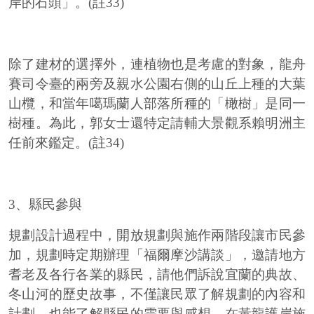
岸的石頭」。(註33)
除了建材的選擇外，連植物也是考慮的對象，龍舟
賽司令臺的兩旁及親水公園右側的山丘上種的大葉
山欖，和當年噶瑪蘭人部落所種的「橄樹」是同一
樹種。為此，郭女士還特定請輔大景觀系賴明洲主
任前來鑑定。(註34)
3、縣民參與
規劃設計過程中，開放規劃與施作兩階段讓市民參
加，規劃時定期辦理「福爾摩沙講談」，邀請地方
耆老及各行各業的縣民，請他們訴說宜蘭的典故、
冬山河的歷史故事，不僅讓民眾了解規劃的內容和
計劃，也能了解縣民的需要與感想。在黃龍護岸施