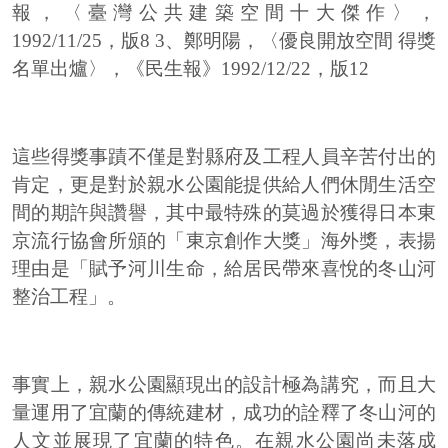
報，〈臺灣公共建築空間十大傑作〉，
1992/11/25
，版
8 3
、鄭明陽，〈優良開放空間 得獎
名單出爐〉，《民生報》
1992/12/22
，版
12
這些得獎事蹟不僅是對縣府及工程人員辛苦付出的
肯定，更是對於親水公園能提供給人們休閒生活空
間的期許與讚譽，其中最特殊的莫過於獲得日本東
京流行協會所頒的「東京創作大獎」海外獎，表揚
理由是「賦予河川生命，給居民帶來喜悅的冬山河
整治工程」。
事實上，親水公園顯現出的設計極為講究，而且大
量運用了宜蘭的傳統建材，成功的詮釋了冬山河的
人文並展現了宜蘭的特色。在親水公園尚未落成