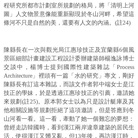
程研究所都市計劃室所規劃的格局，將「清明上河
圖」人文物景意像能重新顯現於冬山河畔，希望這
條河不只是自然的美，還要有人文的內涵。(註24)
陳縣長在一次與觀光局江惠珍技正及宜蘭縣6個風
景區細部計畫建設工程設計委辦建築師楊逸詠博士
交談中，楊博士提到國際性建築雜誌「Process
Architecture」裡頭有一篇「水的研究」專文，剛好
陳縣長有訂這本雜誌，而該文作者郭中端女士是江
技正的學妹，於是透過江惠珍技正的引薦，邀請她
來規劃(註25)。原本郭女士以為只是設計艇庫及其
他相關設施等規劃拒絕了這項邀請，但是答應到冬
山河看一看。這一看，牽動了她一個難忘的夢想：
曾經走訪韓國時，看到漢江兩岸違章建築的居民生
活，使得漢江又髒又亂，但13年後，再訪漢江時，