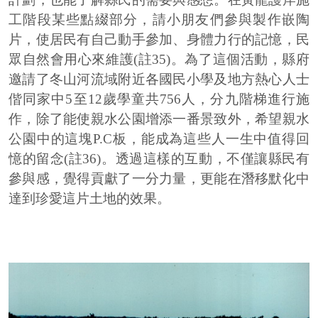
工階段某些點綴部分，請小朋友們參與製作嵌陶
片，使居民有自己動手參加、身體力行的記憶，民
眾自然會用心來維護(註35)。為了這個活動，縣府
邀請了冬山河流域附近各國民小學及地方熱心人士
偕同家中5至12歲學童共756人，分九階梯進行施
作，除了能使親水公園增添一番景致外，希望親水
公園中的這塊P.C板，能成為這些人一生中值得回
憶的留念(註36)。透過這樣的互動，不僅讓縣民有
參與感，覺得貢獻了一分力量，更能在潛移默化中
達到珍愛這片土地的效果。