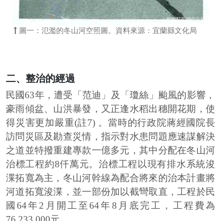
圖一：氾濫的冬山河空照圖。資料來源：宜蘭縣文化局
二、整治的經過
民國63年，遭受「范迪」及「瓊絲」颱風的影響，
豪雨傾盆、山洪暴發，又正逢水稻出穗開花期，使
得災害更加嚴重(註7) 。當時的行政院蔣經國院長
訪問災區及勘查災情，指示對水患問題應速謀解決
之道並特撥重建專款一億多元，其中分配在冬山河
治標工程約8仟萬元。治標工程以現有排水系統浚
渫拓寬為主，冬山河幹線為配合將來的治本計畫將
河道拓寬浚渫，並一部份加以截彎取直，工程於民
國64年2月開工至64年8月底完工，工程費為
76,233,000元。