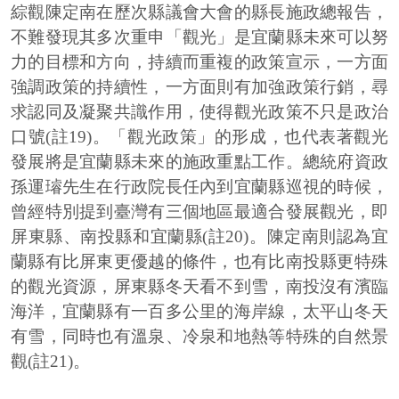
綜觀陳定南在歷次縣議會大會的縣長施政總報告，
不難發現其多次重申「觀光」是宜蘭縣未來可以努
力的目標和方向，持續而重複的政策宣示，一方面
強調政策的持續性，一方面則有加強政策行銷，尋
求認同及凝聚共識作用，使得觀光政策不只是政治
口號(註19)。「觀光政策」的形成，也代表著觀光
發展將是宜蘭縣未來的施政重點工作。總統府資政
孫運璿先生在行政院長任內到宜蘭縣巡視的時候，
曾經特別提到臺灣有三個地區最適合發展觀光，即
屏東縣、南投縣和宜蘭縣(註20)。陳定南則認為宜
蘭縣有比屏東更優越的條件，也有比南投縣更特殊
的觀光資源，屏東縣冬天看不到雪，南投沒有濱臨
海洋，宜蘭縣有一百多公里的海岸線，太平山冬天
有雪，同時也有溫泉、冷泉和地熱等特殊的自然景
觀(註21)。