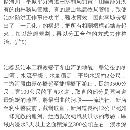
條河川，平原部分河道由水利局負責；山區部分則
有的由林務局管轄、有的屬山地農牧局管轄，致使
治水防洪工作事倍功半，難收實效。因此李縣長提
出了「一元化」的構想，把所有相關機構都結合起
來，加以統籌規劃，再以分工合作的方式去作整
治。(註9)
治標及治本工程改變了冬山河的地貌，整治後的冬
山河，水流平緩，水量穩定，平均水深約2公尺，
中游河段由嘉冬橋起至捷徑橋下游止，長約3500公
尺，寬100公尺的平直水道，取直的部分是舊河道
最蜿蜒的地區，將最彎曲的河段——流流社、新店
至利生醫院前，截彎取直，新河道長約12公里宛如
一條寬敞的運河。經過數次颱風及洪水的考驗，區
域內浸水3天以上之面積減至300公頃左右，浸水深