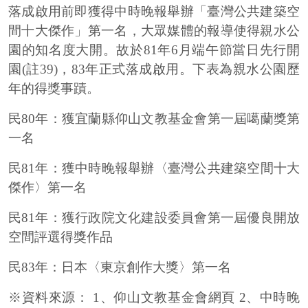
落成啟用前即獲得中時晚報舉辦「臺灣公共建築空
間十大傑作」第一名，大眾媒體的報導使得親水公
園的知名度大開。故於81年6月端午節當日先行開
園(註39)，83年正式落成啟用。下表為親水公園歷
年的得獎事蹟。
民
80
年：獲宜蘭縣仰山文教基金會第一屆噶蘭獎第
一名
民
81
年：獲中時晚報舉辦〈臺灣公共建築空間十大
傑作〉第一名
民
81
年：獲行政院文化建設委員會第一屆優良開放
空間評選得獎作品
民
83
年：日本〈東京創作大獎〉第一名
※資料來源：
1
、仰山文教基金會網頁
2
、中時晚