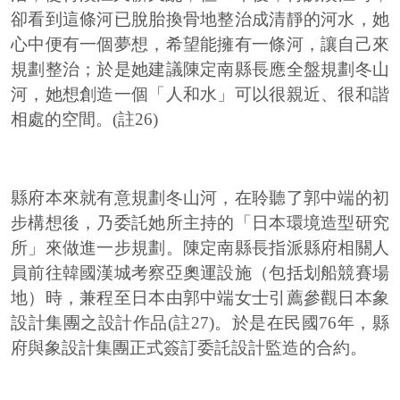
卻看到這條河已脫胎換骨地整治成清靜的河水，她
心中便有一個夢想，希望能擁有一條河，讓自己來
規劃整治；於是她建議陳定南縣長應全盤規劃冬山
河，她想創造一個「人和水」可以很親近、很和諧
相處的空間。(註26)
縣府本來就有意規劃冬山河，在聆聽了郭中端的初
步構想後，乃委託她所主持的「日本環境造型研究
所」來做進一步規劃。陳定南縣長指派縣府相關人
員前往韓國漢城考察亞奧運設施（包括划船競賽場
地）時，兼程至日本由郭中端女士引薦參觀日本象
設計集團之設計作品(註27)。於是在民國76年，縣
府與象設計集團正式簽訂委託設計監造的合約。