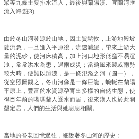
眾等九條主要排水流入，最後與蘭陽溪、宜蘭河匯
流入海(註3)。
由於冬山河發源於山地，因土質鬆軟，上游地段坡
陡流急，一旦進入平原後，流速減緩，帶來上游大
量的泥砂，使河床積高，加上河口地形低窪不易渲
洩，常常洪水為患，遇雨成災；當颱風來襲或雨勢
較大時，便難以渲洩，是一條氾濫之河（圖一），
從空照圖觀之，冬山河像是一條巨龍，蜿蜒在蘭陽
平原上，豐富的水資源孕育出多樣的自然生態，使
得百年前的噶瑪蘭人逐水而居，後來漢人也於此開
墾定居，人們的生活與她息息相關。
當地的耆老回憶過往，細說著冬山河的歷史：