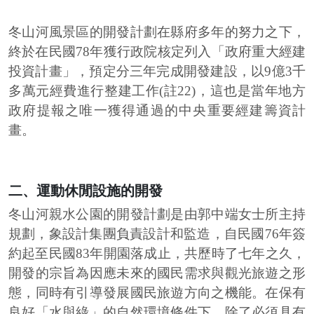
冬山河風景區的開發計劃在縣府多年的努力之下，
終於在民國78年獲行政院核定列入「政府重大經建
投資計畫」，預定分三年完成開發建設，以9億3千
多萬元經費進行整建工作(註22)，這也是當年地方
政府提報之唯一獲得通過的中央重要經建籌資計
畫。
二、運動休閒設施的開發
冬山河親水公園的開發計劃是由郭中端女士所主持
規劃，象設計集團負責設計和監造，自民國76年簽
約起至民國83年開園落成止，共歷時了七年之久，
開發的宗旨為因應未來的國民需求與觀光旅遊之形
態，同時有引導發展國民旅遊方向之機能。在保有
良好「水與綠」的自然環境條件下，除了必須具有