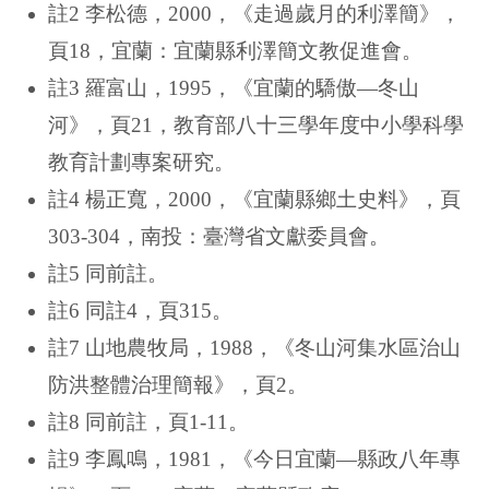
註2 李松德，2000，《走過歲月的利澤簡》，
頁18，宜蘭：宜蘭縣利澤簡文教促進會。
註3 羅富山，1995，《宜蘭的驕傲—冬山
河》，頁21，教育部八十三學年度中小學科學
教育計劃專案研究。
註4 楊正寬，2000，《宜蘭縣鄉土史料》，頁
303-304，南投：臺灣省文獻委員會。
註5 同前註。
註6 同註4，頁315。
註7 山地農牧局，1988，《冬山河集水區治山
防洪整體治理簡報》，頁2。
註8 同前註，頁1-11。
註9 李鳳鳴，1981，《今日宜蘭—縣政八年專