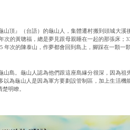
龜山頂』（台語）的龜山人，集體遷村搬到頭城大溪
 年次的黃聰福，總是夢見跟母親睡在一起的那張床；3
5 年次的陳泰山，作夢都會回到島上，腳踩在一顆一
龜山島。龜山人認為他們跟這座島緣分很深，因為祖
多以為龜山人是因為軍方要劃設管制區，加上生活機
清楚明瞭。