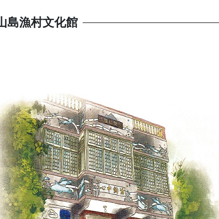
龜山島漁村文化館
輯