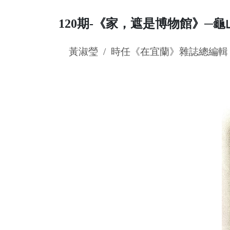
120期-《家，遮是博物館》─
黃淑瑩 / 時任《在宜蘭》雜誌總編