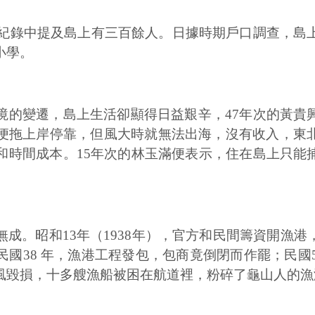
島，紀錄中提及島上有三百餘人。日據時期戶口調查，島
小學。
境的變遷，島上生活卻顯得日益艱辛，47年次的黃貴
便拖上岸停靠，但風大時就無法出海，沒有收入，東
和時間成本。15年次的林玉滿便表示，住在島上只能
成。昭和13年（1938年），官方和民間籌資開漁
國38 年，漁港工程發包，包商竟倒閉而作罷；民國5
風毀損，十多艘漁船被困在航道裡，粉碎了龜山人的漁