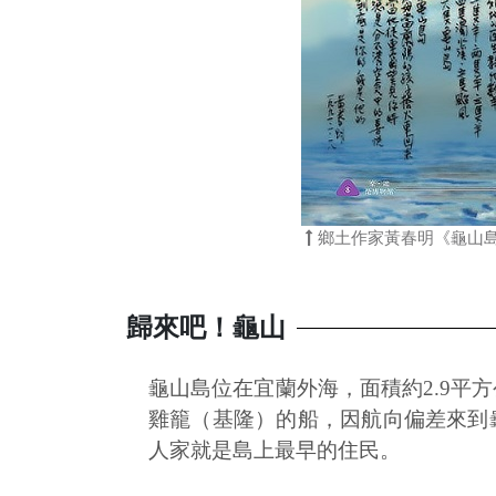
鄉土作家黃春明《龜山
歸來吧！龜山
龜山島位在宜蘭外海，面積約2.9平
雞籠（基隆）的船，因航向偏差來到
人家就是島上最早的住民。