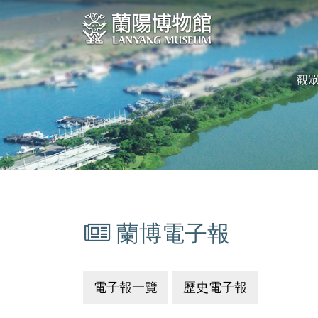
跳
:::
到
中
央
觀
內
容
區
塊
蘭博電子報
:::
電子報一覽
歷史電子報