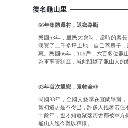
復名龜山里
66年集體遷村，返鄉路斷
民國63年，里民大會時，當時的縣
溪買了二千多坪土地，自己蓋房子，
惠。民國66年，106戶，六百多位
為軍事管制區，就此阻斷了龜山人的
83年首次返鄉，景物全非
民國83年，全國文藝季在宜蘭舉辦
當初遷居是不得已，許多人抱著若住
十餘年，也才知道聚落房舍都被軍方
龜山人迄今難以釋懷。