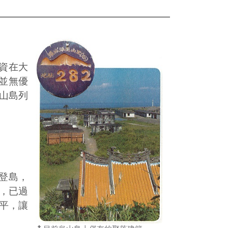
資在大
並無優
龜山島列
登島，
，已過
平，讓