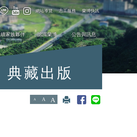
網站導覽
志工服務
蘭博快訊
永續家族夥伴
認識蘭博
公告與訊息
典藏出版
A
A
A