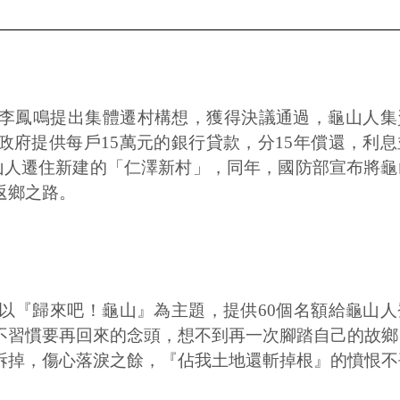
長李鳳鳴提出集體遷村構想，獲得決議通過，龜山人集
政府提供每戶15萬元的銀行貸款，分15年償還，利息
龜山人遷住新建的「仁澤新村」，同年，國防部宣布將
返鄉之路。
，以『歸來吧！龜山』為主題，提供60個名額給龜山人
不習慣要再回來的念頭，想不到再一次腳踏自己的故鄉
拆掉，傷心落淚之餘，『佔我土地還斬掉根』的憤恨不