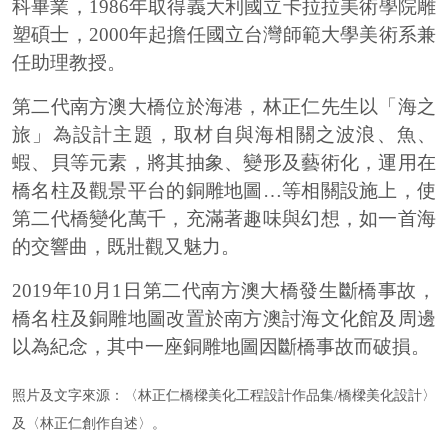
科畢業，1986年取得義大利國立卡拉拉美術學院雕
塑碩士，2000年起擔任國立台灣師範大學美術系兼
任助理教授。
第二代南方澳大橋位於海港，林正仁先生以「海之
旅」為設計主題，取材自與海相關之波浪、魚、
蝦、貝等元素，將其抽象、變形及藝術化，運用在
橋名柱及觀景平台的銅雕地圖
…
等相關設施上，使
第二代橋變化萬千，充滿著趣味與幻想，如一首海
的交響曲，既壯觀又魅力。
2019
年
10
月
1
日第二代南方澳大橋發生斷橋事故，
橋名柱及銅雕地圖改置於南方澳討海文化館及周邊
以為紀念，其中一座銅雕地圖因斷橋事故而破損。
照片及文字來源：〈林正仁橋樑美化工程設計作品集/橋樑美化設計〉
及〈林正仁創作自述〉。