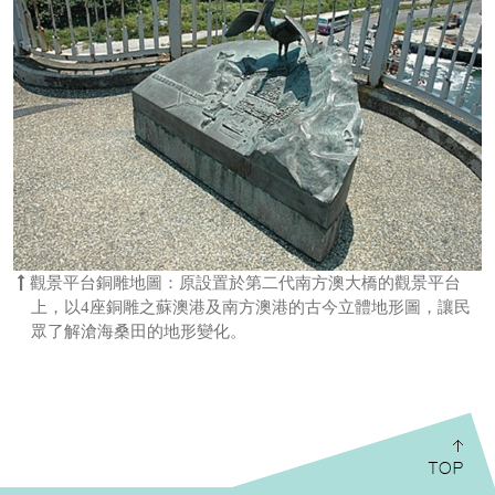
觀景平台銅雕地圖：原設置於第二代南方澳大橋的觀景平台
上，以4座銅雕之蘇澳港及南方澳港的古今立體地形圖，讓民
眾了解滄海桑田的地形變化。