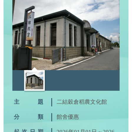
主 題
二結穀倉稻農文化館
分 類
館舍優惠
起迄日期
2026年01月01日 ~ 2026