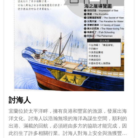
討海人
宜蘭位於太平洋畔，擁有良港和豐富的漁源，發展出海
洋文化。討海人以浩瀚無垠的海洋為謀生空間，順利的
出港、滿載的回航，必須經由多方的協助才能完成，因
此衍生了許多相關行業。討海人對海上安全與漁獲豐收