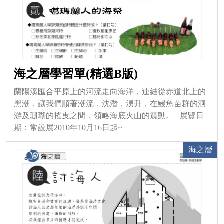
海之層學習單(精選B版)
蘭陽溪匯合平原上的河流走向海洋，連結從赤道北上的
黑潮，讓我們順著潮流，沈潛，湧升，在鰻魚苗群的洄
游及珊瑚的搖曳之間，領略海底火山的震動。 展覽日
期：常設展2010年10月16日起~
海之層