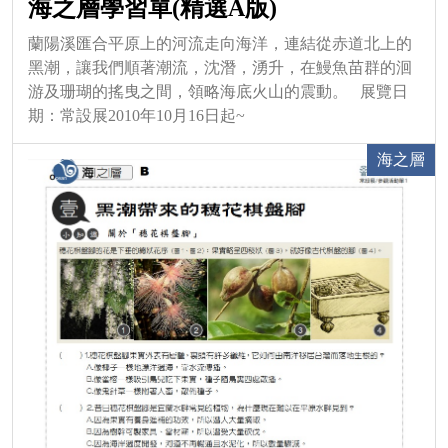
海之層學習單(精選A版)
蘭陽溪匯合平原上的河流走向海洋，連結從赤道北上的
黑潮，讓我們順著潮流，沈潛，湧升，在鰻魚苗群的洄
游及珊瑚的搖曳之間，領略海底火山的震動。 展覽日
期：常設展2010年10月16日起~
海之層