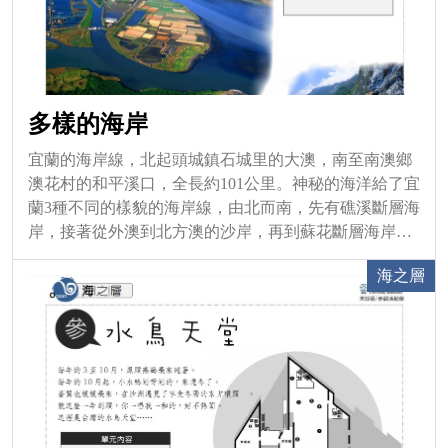
多樣的海岸
宜蘭的海岸線，北起頭城鎮石城里的大澳，南至南澳鄉
澳花村的和平溪口，全長約101公里。神秘的海洋給了宜
蘭3種不同的樣貌的海岸線，由北而南，先有礁溪斷層海
岸，接著從外澳到北方澳的沙岸，再到蘇花斷層海岸，
變化萬千，婆娑多姿！ 展覽日期：常設展2010年10月
海之層
16日起~