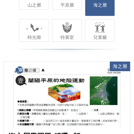
山之層
平原層
海之層
時光廊
特展室
兒童廳
海之層