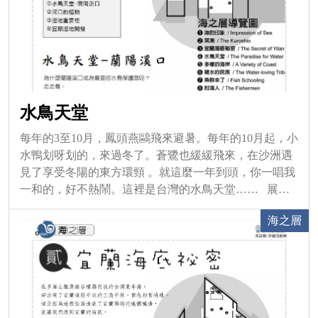
水鳥天堂
每年的3至10月，鳳頭燕鷗飛來避暑。每年的10月起，小
水鴨划呀划的，來過冬了。蒼鷺也緩緩飛來，在沙洲遇
見了享受冬陽的東方環頸 。就這麼一年到頭，你一唱我
一和的，好不熱鬧。這裡是台灣的水鳥天堂…… 展覽
日期：常設展2010年10月16日起~
海之層