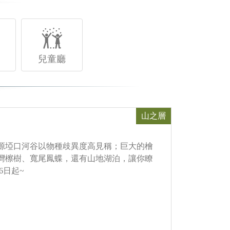
兒童廳
山之層
源埡口河谷以物種歧異度高見稱；巨大的檜
灣檫樹、寬尾鳳蝶，還有山地湖泊，讓你瞭
6日起~