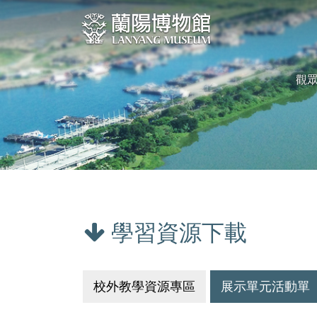
跳
:::
到
中
央
觀
內
容
區
塊
學習資源下載
:::
校外教學資源專區
展示單元活動單