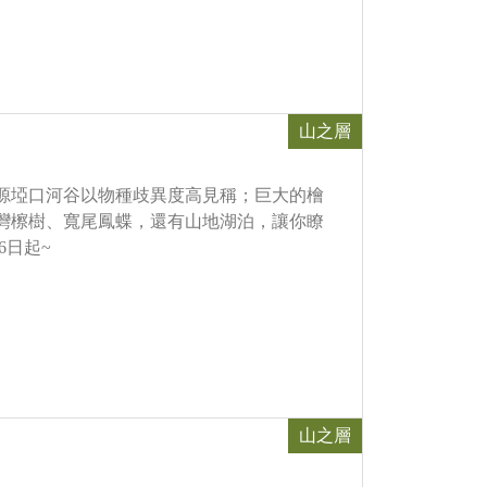
山之層
源埡口河谷以物種歧異度高見稱；巨大的檜
灣檫樹、寬尾鳳蝶，還有山地湖泊，讓你瞭
6日起~
山之層