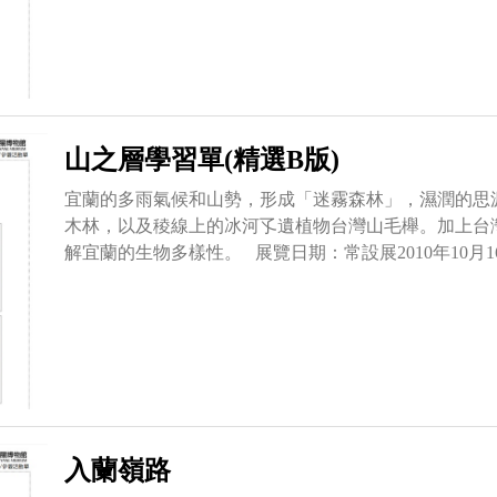
山之層學習單(精選B版)
宜蘭的多雨氣候和山勢，形成「迷霧森林」，濕潤的思
木林，以及稜線上的冰河孓遺植物台灣山毛櫸。加上台
解宜蘭的生物多樣性。 展覽日期：常設展2010年10月1
入蘭嶺路