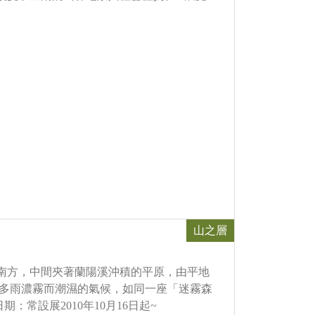
山之層
南方，中間夾著蘭陽溪沖積的平原，由平地
搭配多雨濃霧而潮濕的氣候，如同一座「迷霧森
常設展2010年10月16日起~