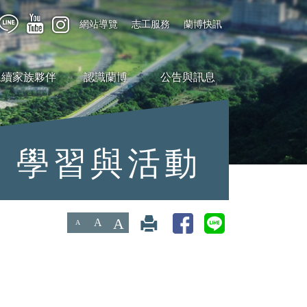
網站導覽
志工服務
蘭博快訊
永續家族夥伴
認識蘭博
公告與訊息
學習與活動
A
A
A