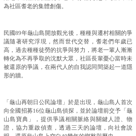
為社區耆老的集體創傷。
民國89年龜山島開放觀光後，種種與遷村相關的爭
議隨著研究浮現，然而世代交替，耆老們年歲已
高，過去種種徒勞的抗爭與努力，將老一輩人漸漸
轉化為不再爭取的沈默大眾，社區長輩憂心當時未
被還原的爭議，在兩代人的自我認同間築起一道隱
形的牆。
「龜山再朝日公民論壇」於是出現，龜山島人首次
向全國招募16位龜山島偵探，並於論壇前交予「龜
山島寶典」，提供爭議相關脈絡與關鍵人證、物
證，協力重啟偵查，透過三天的論壇，向社會說