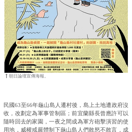
朝日論壇宣傳海報。
民國63至66年龜山島人遷村後，島上土地遭政府沒
收，改劃定為軍事管制區；前宜蘭縣長曾應許可以
隨時回去的家園，一夜之間成為軍方砲擊演習的使
用地，威權戒嚴體制下龜山島人們敢怒不敢言，成