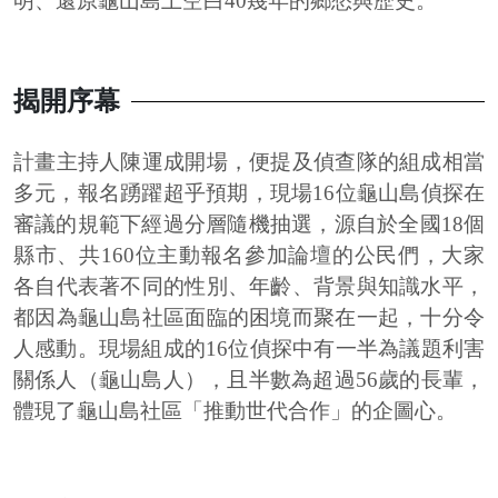
明、還原龜山島上空白40幾年的鄉愁與歷史。
揭開序幕
計畫主持人陳運成開場，便提及偵查隊的組成相當
多元，報名踴躍超乎預期，現場16位龜山島偵探在
審議的規範下經過分層隨機抽選，源自於全國18個
縣市、共160位主動報名參加論壇的公民們，大家
各自代表著不同的性別、年齡、背景與知識水平，
都因為龜山島社區面臨的困境而聚在一起，十分令
人感動。現場組成的16位偵探中有一半為議題利害
關係人（龜山島人），且半數為超過56歲的長輩，
體現了龜山島社區「推動世代合作」的企圖心。