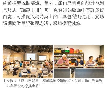
的偵探旁協助翻譯。另外，龜山島寶典的設計也別
具巧思（議題手冊）每一頁資訊的版面中有許多留
白處，可搭配入場時桌上的工具包(註1)使用，於聽
講期間做筆記整理思緒，幫助後續討論。
左圖：「龜山再朝日」預備論壇空間佈置 / 右圖：龜山島民與
非島民彼此穿插坐著