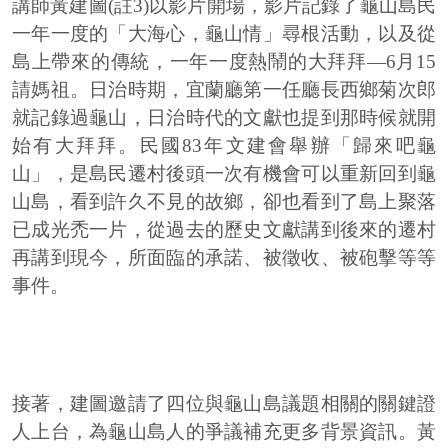
講師黃建圖(註3)
以影片開場，影片記錄了龜山島民
一年一度的「大海心，龜山情」尋根活動，以及從
島上帶來的傳統，一年一度熱鬧的大拜拜—6月15
請媽祖。日治時期，宜蘭廳第一任廳長西鄉菊次郎
就記錄過龜山，日治時代的文獻也提到那時候就開
始有大拜拜。民國83年文建會舉辦「歸來吧龜
山」，是島民遷村後頭一次有機會可以重新回到龜
山島，看到許久不見的故鄉，卻也看到了島上聚落
已成光禿一片，從過去的歷史文獻講到後來的遷村
再講到現今，所面臨的承諾、被徵收、被砲擊等等
事件。
接著，建圖邀請了四位與龜山島議題相關的關鍵證
人上台，為龜山島人的爭議補充更多背景資訊。黃