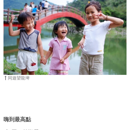
同遊望龍埤
嗨到最高點