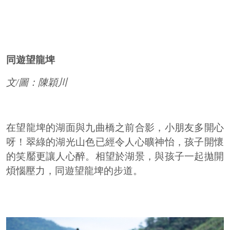
同遊望龍埤
文/圖：陳穎川
在望龍埤的湖面與九曲橋之前合影，小朋友多開心
呀！翠綠的湖光山色已經令人心曠神怡，孩子開懷
的笑靨更讓人心醉。相望於湖景，與孩子一起拋開
煩惱壓力，同遊望龍埤的步道。