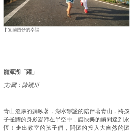
宜蘭囝仔的幸福
龍潭湖「躍」
文/圖：陳穎川
青山溫厚的躺臥著，湖水靜謐的陪伴著青山，將孩
子雀躍的身影凝滯在半空中，讓快樂的瞬間達到永
恆！走出教室的孩子們，開懷的投入大自然的懷