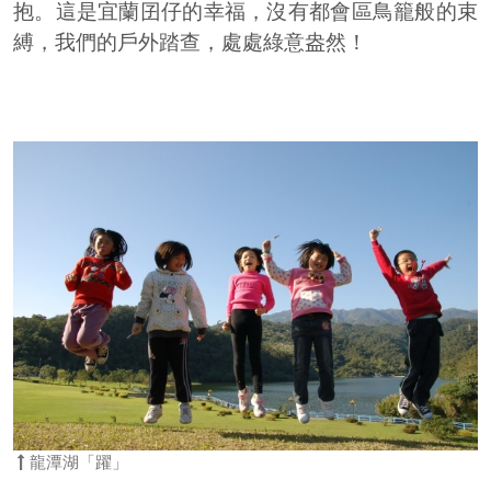
抱。這是宜蘭囝仔的幸福，沒有都會區鳥籠般的束
縛，我們的戶外踏查，處處綠意盎然！
龍潭湖「躍」