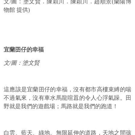
文/圖：塗文賢．陳穎川．陳穎川．趙順景(蘭陽博
物館 提供)
宜蘭囝仔的幸福
文/圖：塗文賢
這應該是宜蘭囝仔的幸福，沒有都市高樓束縛的喘
不過氣來，沒有車水馬龍喧囂的令人心浮氣躁。田
野就是我們的遊戲場；馬路就是我們的跑道！
白雲、藍天、綠地、無限延伸的道路，天地之間孩