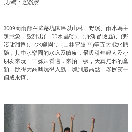
文/圖：趙順景
2009蘭雨節在武荖坑園區以山林、野溪、雨水為主
題意象，設計出(1100水晶瑩)、(野溪冒險區)、(野
溪甜甜圈)、(水樂園)、(山林冒險區)等五大戲水體
驗，其中水樂園的水床及噴泉，最吸引年輕人及小
朋友來玩，三姊妹看這，來拍一張，天真無邪的童
顏，跳得太高興玩得入戲，嗨到最高點，喀擦笑一
個成永恆。