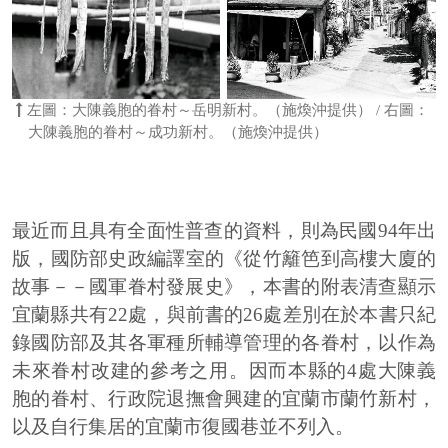
左圖：大陳義胞的眷村～岳明新村。（施煥沖提供） / 右圖：
大陳義胞的眷村～成功新村。（施煥沖提供）
最近而且具有全面性普查的資料，則為民國94年出
版，國防部史政編譯室的《從竹籬笆到高樓大廈的
故事－－國軍眷村發展史》，本書的附表清查顯示
宜蘭縣共有22處，與前書的26處差別在於本書只紀
錄國防部及其各軍種所輔導管理的各眷村，以作為
未來眷村改建的參考之用。因而本縣的4處大陳義
胞的眷村、行政院退撫會興建的宜蘭市蘭竹新村，
以及自行集居的宜蘭市復國巷並不列入。