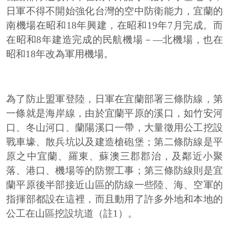
日軍不得不開始強化台灣的空中防衛能力，宜蘭的
南機場在昭和18年興建，在昭和19年7月完成。而
在昭和8年建造完成的民航機場－—北機場，也在
昭和18年改為軍用機場。
為了防止盟軍登陸，日軍在宜蘭部署三條防線，第
一條就是海岸線，由於宜蘭平原的溪口，如竹安河
口、冬山河口、蘭陽溪口一帶，大量徵用公工挖設
戰車壕、散兵坑以及建造槍砲堡；第二條防線是平
原之中宜蘭、羅東、蘇澳三郡郡治，及鄰近小聚
落、港口、機場等的防禦工事；第三條防線則是宜
蘭平原後半部接近山區的防線一些陸、海、空軍的
指揮部都設在這裡，而且動用了許多外地和本地的
公工在山區挖設坑道（註1）。