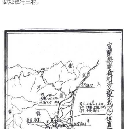
結鄉篤行三村。