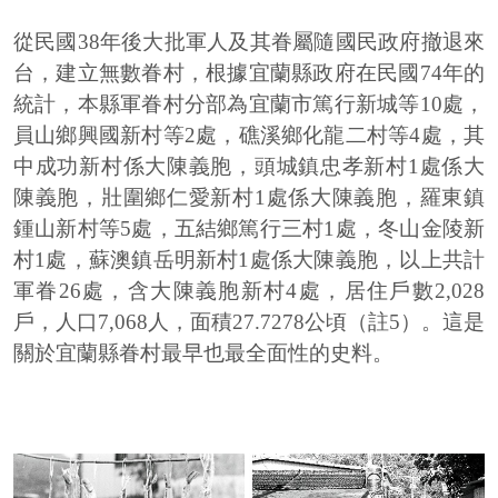
從民國38年後大批軍人及其眷屬隨國民政府撤退來
台，建立無數眷村，根據宜蘭縣政府在民國74年的
統計，本縣軍眷村分部為宜蘭市篤行新城等10處，
員山鄉興國新村等2處，礁溪鄉化龍二村等4處，其
中成功新村係大陳義胞，頭城鎮忠孝新村1處係大
陳義胞，壯圍鄉仁愛新村1處係大陳義胞，羅東鎮
鍾山新村等5處，五結鄉篤行三村1處，冬山金陵新
村1處，蘇澳鎮岳明新村1處係大陳義胞，以上共計
軍眷26處，含大陳義胞新村4處，居住戶數2,028
戶，人口7,068人，面積27.7278公頃（註5）。這是
關於宜蘭縣眷村最早也最全面性的史料。