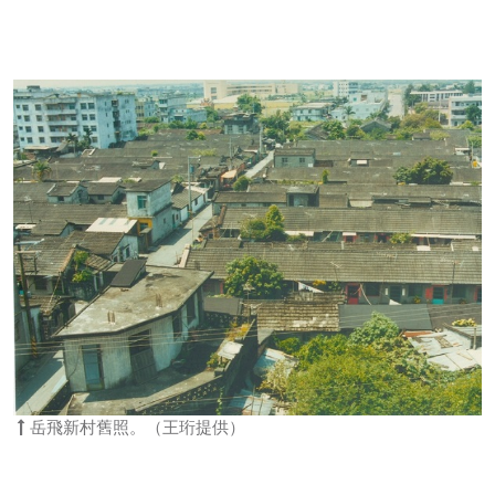
岳飛新村舊照。（王珩提供）