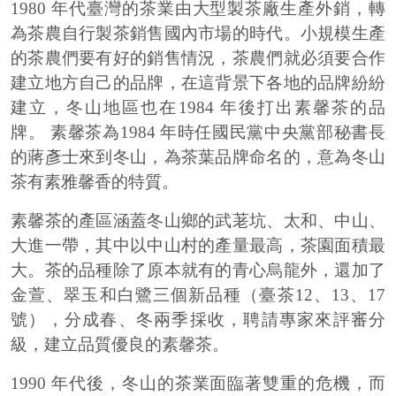
1980 年代臺灣的茶業由大型製茶廠生產外銷，轉
為茶農自行製茶銷售國內市場的時代。小規模生產
的茶農們要有好的銷售情況，茶農們就必須要合作
建立地方自己的品牌，在這背景下各地的品牌紛紛
建立，冬山地區也在1984 年後打出素馨茶的品
牌。 素馨茶為1984 年時任國民黨中央黨部秘書長
的蔣彥士來到冬山，為茶葉品牌命名的，意為冬山
茶有素雅馨香的特質。
素馨茶的產區涵蓋冬山鄉的武荖坑、太和、中山、
大進一帶，其中以中山村的產量最高，茶園面積最
大。茶的品種除了原本就有的青心烏龍外，還加了
金萱、翠玉和白鷺三個新品種（臺茶12、13、17
號），分成春、冬兩季採收，聘請專家來評審分
級，建立品質優良的素馨茶。
1990 年代後，冬山的茶業面臨著雙重的危機，而