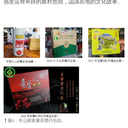
感受這裡寧靜的農村悠閒，認識在地的文化故事。
圖4：冬山鄉素馨茶歷代包裝。