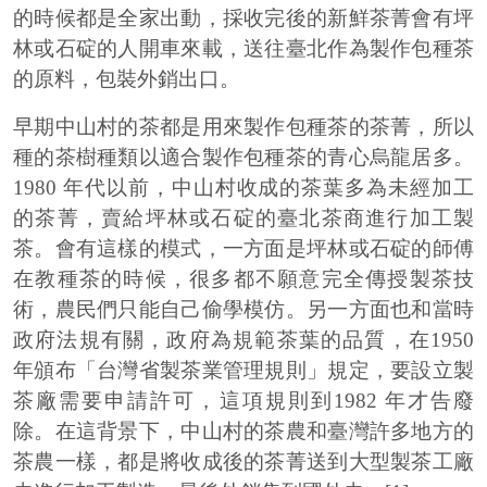
的時候都是全家出動，採收完後的新鮮茶菁會有坪
林或石碇的人開車來載，送往臺北作為製作包種茶
的原料，包裝外銷出口。
早期中山村的茶都是用來製作包種茶的茶菁，所以
種的茶樹種類以適合製作包種茶的青心烏龍居多。
1980 年代以前，中山村收成的茶葉多為未經加工
的茶菁，賣給坪林或石碇的臺北茶商進行加工製
茶。會有這樣的模式，一方面是坪林或石碇的師傅
在教種茶的時候，很多都不願意完全傳授製茶技
術，農民們只能自己偷學模仿。另一方面也和當時
政府法規有關，政府為規範茶葉的品質，在1950
年頒布「台灣省製茶業管理規則」規定，要設立製
茶廠需要申請許可，這項規則到1982 年才告廢
除。在這背景下，中山村的茶農和臺灣許多地方的
茶農一樣，都是將收成後的茶菁送到大型製茶工廠