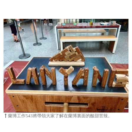
蘭博工作543將帶領大家了解在蘭博裏面的酸甜苦辣。