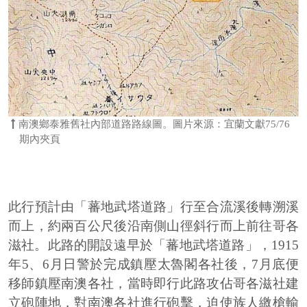
南澳鄉泰雅舊社內部道路路線圖。圖片來源：宜蘭文獻75/76
期內夾頁
此行預計由「蕃地武塔道路」行至合流溪後轉溯溪
而上，約兩百公尺後沿南側山徑斜行而上前往哥各
滋社。此路的開設遠早於「蕃地武塔道路」，1915
年5、6月日警於完成鎮壓太魯閣各社後，7月底便
移師鎮壓南澳各社，當時即行此路攻佔哥各滋社建
立砲陣地，對南澳各社進行砲擊，迫使族人繳槍輸