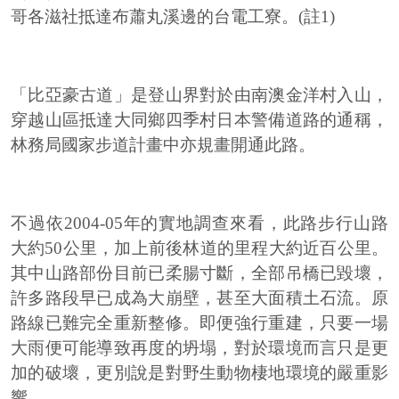
哥各滋社抵達布蕭丸溪邊的台電工寮。(註1)
「比亞豪古道」是登山界對於由南澳金洋村入山，
穿越山區抵達大同鄉四季村日本警備道路的通稱，
林務局國家步道計畫中亦規畫開通此路。
不過依2004-05年的實地調查來看，此路步行山路
大約50公里，加上前後林道的里程大約近百公里。
其中山路部份目前已柔腸寸斷，全部吊橋已毀壞，
許多路段早已成為大崩壁，甚至大面積土石流。原
路線已難完全重新整修。即便強行重建，只要一場
大雨便可能導致再度的坍塌，對於環境而言只是更
加的破壞，更別說是對野生動物棲地環境的嚴重影
響。