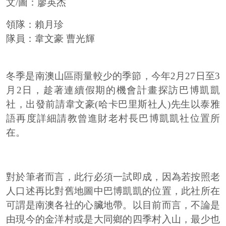
文/圖：廖英杰
領隊：賴月珍
隊員：韋文豪 曹光輝
冬季是南澳山區雨量較少的季節，今年2月27日至3
月2日，趁著連續假期的機會計畫探訪巴博凱凱
社，出發前請韋文豪(哈卡巴里斯社人)先生以泰雅
語再度詳細請教曾進財老村長巴博凱凱社位置所
在。
對於筆者而言，此行必須一試即成，因為若按照老
人口述再比對舊地圖中巴博凱凱的位置，此社所在
可謂是南澳各社的心臟地帶。以目前而言，不論是
由現今的金洋村或是大同鄉的四季村入山，最少也