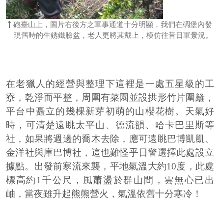
砲臺山上，圖片右後方之軍事通道十分明顯，我們在碉堡內發
現舊時的生銹鐵臉盆，老人更將其戴上，模仿往昔日軍景況。
在老獵人的經營與整理下這裡是一處五星級的工
寮，乾淨而平整，周圍有菜園並設拱形竹片圍籬，
平台中矗立的幾棵新芽初萌的山櫻花樹。天氣好
時，可清楚遠眺太平山、德流韻、哈卡巴里斯等
社，如果將週邊的喬木去除，應可遠眺巴博凱凱、
金洋社與庫巴博社，這也難怪乎日警選擇此處設立
據點。出發前寒流來襲，平地氣溫大約10度，此處
標高約1千公尺，風蕭盪於群山間，雲無心已出
岫，當夜雖升起熊熊營火，氣溫依舊十分寒冷！