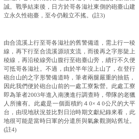
誠。戰爭結束後，日方於哥各滋社東側的砲臺山建
立永久性砲臺，至今仍毅立不搖。(註3)
由合流溪上行至哥各滋社的舊警備道，需上行一稜
線，再下行至合流溪源頭支流，而後再之字形陡上
稜線，再沿稜線旁山腹行至砲臺山旁，續行不久便
可抵哥各滋社。不過，由於半年沒上山了，在登行
砲台山的之字形警備道時，筆者兩腿嚴重的抽筋，
因此我們便於砲台山前的一處工寮紮營。此處工寮
即為筆者2003年進入南澳進行調查時，帶隊的老獵
人所擁有。此處是一個面積約４0×４0公尺的大平
台，由現地狀況並比對日治時期文獻紀錄來看，此
地很可能是當時日軍的分遣所與氣象觀測站舊址。
(註4)