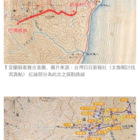
宜蘭縣泰雅古道圖。圖片來源：台灣日日新報社《太魯閣討伐
寫真帖》 紅線部分為此次之探勘路線