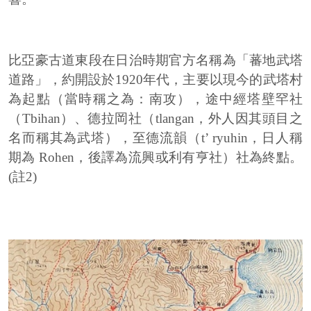
比亞豪古道東段在日治時期官方名稱為「蕃地武塔
道路」，約開設於1920年代，主要以現今的武塔村
為起點（當時稱之為：南攻），途中經塔壁罕社
（Tbihan）、德拉岡社（tlangan，外人因其頭目之
名而稱其為武塔），至德流韻（t’ ryuhin，日人稱
期為 Rohen，後譯為流興或利有亨社）社為終點。
(註2)