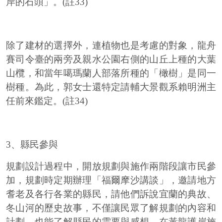
岸的石頭」。(註33)
除了建材的選擇外，連植物也是考慮的對象，龍舟
賽司令臺的兩旁及親水公園右側的山丘上種的大葉
山欖，和當年噶瑪蘭人部落所種的「橄樹」是同一
樹種。為此，郭女士還特定請輔大景觀系賴明洲主
任前來鑑定。(註34)
3、縣民參與
規劃設計過程中，開放規劃與施作兩階段讓市民參
加，規劃時定期辦理「福爾摩沙講談」，邀請地方
耆老及各行各業的縣民，請他們訴說宜蘭的典故、
冬山河的歷史故事，不僅讓民眾了解規劃的內容和
計劃，也能了解縣民的需要與感想。在黃龍護岸施