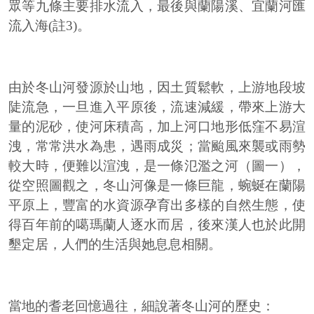
眾等九條主要排水流入，最後與蘭陽溪、宜蘭河匯
流入海(註3)。
由於冬山河發源於山地，因土質鬆軟，上游地段坡
陡流急，一旦進入平原後，流速減緩，帶來上游大
量的泥砂，使河床積高，加上河口地形低窪不易渲
洩，常常洪水為患，遇雨成災；當颱風來襲或雨勢
較大時，便難以渲洩，是一條氾濫之河（圖一），
從空照圖觀之，冬山河像是一條巨龍，蜿蜒在蘭陽
平原上，豐富的水資源孕育出多樣的自然生態，使
得百年前的噶瑪蘭人逐水而居，後來漢人也於此開
墾定居，人們的生活與她息息相關。
當地的耆老回憶過往，細說著冬山河的歷史：