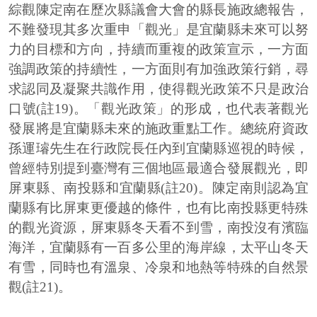
綜觀陳定南在歷次縣議會大會的縣長施政總報告，
不難發現其多次重申「觀光」是宜蘭縣未來可以努
力的目標和方向，持續而重複的政策宣示，一方面
強調政策的持續性，一方面則有加強政策行銷，尋
求認同及凝聚共識作用，使得觀光政策不只是政治
口號(註19)。「觀光政策」的形成，也代表著觀光
發展將是宜蘭縣未來的施政重點工作。總統府資政
孫運璿先生在行政院長任內到宜蘭縣巡視的時候，
曾經特別提到臺灣有三個地區最適合發展觀光，即
屏東縣、南投縣和宜蘭縣(註20)。陳定南則認為宜
蘭縣有比屏東更優越的條件，也有比南投縣更特殊
的觀光資源，屏東縣冬天看不到雪，南投沒有濱臨
海洋，宜蘭縣有一百多公里的海岸線，太平山冬天
有雪，同時也有溫泉、冷泉和地熱等特殊的自然景
觀(註21)。