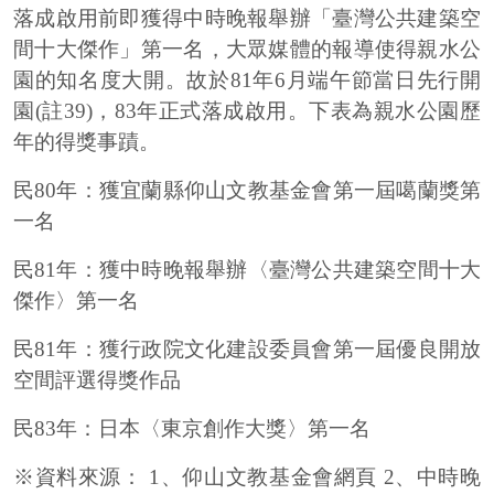
落成啟用前即獲得中時晚報舉辦「臺灣公共建築空
間十大傑作」第一名，大眾媒體的報導使得親水公
園的知名度大開。故於81年6月端午節當日先行開
園(註39)，83年正式落成啟用。下表為親水公園歷
年的得獎事蹟。
民
80
年：獲宜蘭縣仰山文教基金會第一屆噶蘭獎第
一名
民
81
年：獲中時晚報舉辦〈臺灣公共建築空間十大
傑作〉第一名
民
81
年：獲行政院文化建設委員會第一屆優良開放
空間評選得獎作品
民
83
年：日本〈東京創作大獎〉第一名
※資料來源：
1
、仰山文教基金會網頁
2
、中時晚