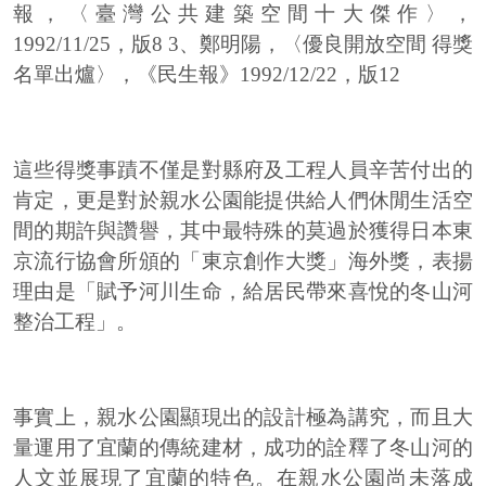
報，〈臺灣公共建築空間十大傑作〉，
1992/11/25
，版
8 3
、鄭明陽，〈優良開放空間 得獎
名單出爐〉，《民生報》
1992/12/22
，版
12
這些得獎事蹟不僅是對縣府及工程人員辛苦付出的
肯定，更是對於親水公園能提供給人們休閒生活空
間的期許與讚譽，其中最特殊的莫過於獲得日本東
京流行協會所頒的「東京創作大獎」海外獎，表揚
理由是「賦予河川生命，給居民帶來喜悅的冬山河
整治工程」。
事實上，親水公園顯現出的設計極為講究，而且大
量運用了宜蘭的傳統建材，成功的詮釋了冬山河的
人文並展現了宜蘭的特色。在親水公園尚未落成