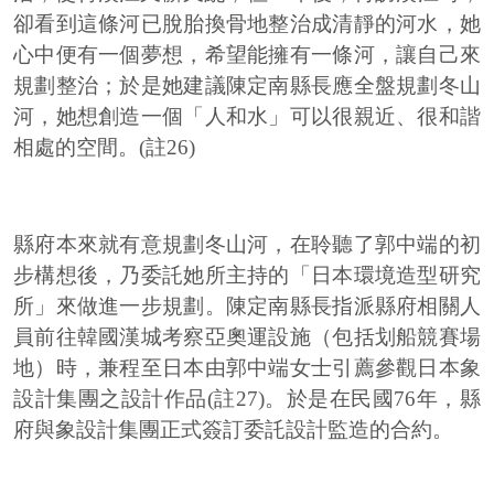
卻看到這條河已脫胎換骨地整治成清靜的河水，她
心中便有一個夢想，希望能擁有一條河，讓自己來
規劃整治；於是她建議陳定南縣長應全盤規劃冬山
河，她想創造一個「人和水」可以很親近、很和諧
相處的空間。(註26)
縣府本來就有意規劃冬山河，在聆聽了郭中端的初
步構想後，乃委託她所主持的「日本環境造型研究
所」來做進一步規劃。陳定南縣長指派縣府相關人
員前往韓國漢城考察亞奧運設施（包括划船競賽場
地）時，兼程至日本由郭中端女士引薦參觀日本象
設計集團之設計作品(註27)。於是在民國76年，縣
府與象設計集團正式簽訂委託設計監造的合約。