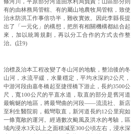
條河川，平原部分河道由水利局負責；山區部分則
有的由林務局管轄、有的屬山地農牧局管轄，致使
治水防洪工作事倍功半，難收實效。因此李縣長提
出了「一元化」的構想，把所有相關機構都結合起
來，加以統籌規劃，再以分工合作的方式去作整
治。(註9)
治標及治本工程改變了冬山河的地貌，整治後的冬
山河，水流平緩，水量穩定，平均水深約2公尺，
中游河段由嘉冬橋起至捷徑橋下游止，長約3500公
尺，寬100公尺的平直水道，取直的部分是舊河道
最蜿蜒的地區，將最彎曲的河段——流流社、新店
至利生醫院前，截彎取直，新河道長約12公里宛如
一條寬敞的運河。經過數次颱風及洪水的考驗，區
域內浸水3天以上之面積減至300公頃左右，浸水深