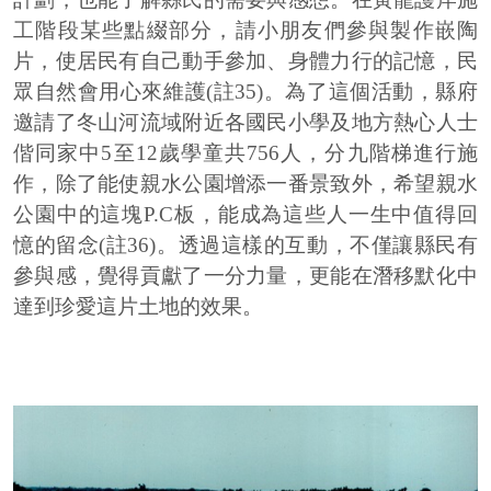
工階段某些點綴部分，請小朋友們參與製作嵌陶
片，使居民有自己動手參加、身體力行的記憶，民
眾自然會用心來維護(註35)。為了這個活動，縣府
邀請了冬山河流域附近各國民小學及地方熱心人士
偕同家中5至12歲學童共756人，分九階梯進行施
作，除了能使親水公園增添一番景致外，希望親水
公園中的這塊P.C板，能成為這些人一生中值得回
憶的留念(註36)。透過這樣的互動，不僅讓縣民有
參與感，覺得貢獻了一分力量，更能在潛移默化中
達到珍愛這片土地的效果。