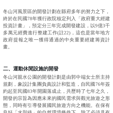
冬山河風景區的開發計劃在縣府多年的努力之下，
終於在民國78年獲行政院核定列入「政府重大經建
投資計畫」，預定分三年完成開發建設，以9億3千
多萬元經費進行整建工作(註22)，這也是當年地方
政府提報之唯一獲得通過的中央重要經建籌資計
畫。
二、運動休閒設施的開發
冬山河親水公園的開發計劃是由郭中端女士所主持
規劃，象設計集團負責設計和監造，自民國76年簽
約起至民國83年開園落成止，共歷時了七年之久，
開發的宗旨為因應未來的國民需求與觀光旅遊之形
態，同時有引導發展國民旅遊方向之機能。在保有
良好「水與綠」的自然環境條件下，除了必須具有