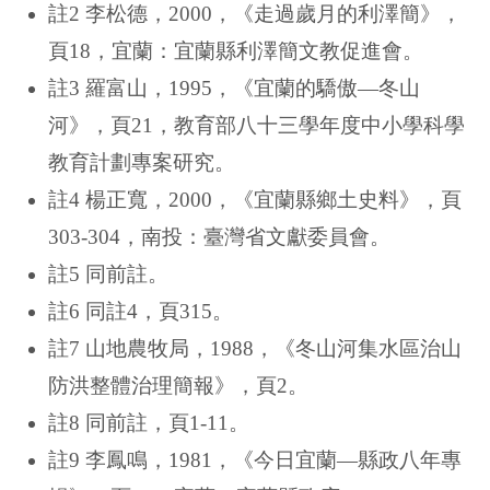
註2 李松德，2000，《走過歲月的利澤簡》，
頁18，宜蘭：宜蘭縣利澤簡文教促進會。
註3 羅富山，1995，《宜蘭的驕傲—冬山
河》，頁21，教育部八十三學年度中小學科學
教育計劃專案研究。
註4 楊正寬，2000，《宜蘭縣鄉土史料》，頁
303-304，南投：臺灣省文獻委員會。
註5 同前註。
註6 同註4，頁315。
註7 山地農牧局，1988，《冬山河集水區治山
防洪整體治理簡報》，頁2。
註8 同前註，頁1-11。
註9 李鳳鳴，1981，《今日宜蘭—縣政八年專