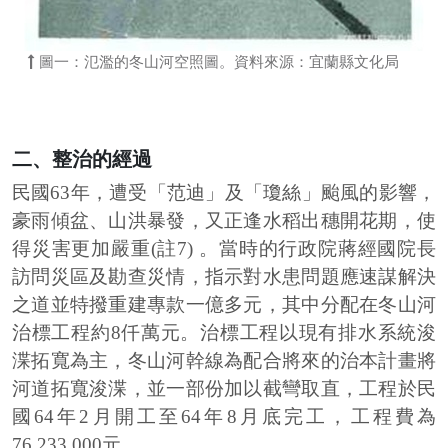
圖一：氾濫的冬山河空照圖。資料來源：宜蘭縣文化局
二、整治的經過
民國63年，遭受「范迪」及「瓊絲」颱風的影響，
豪雨傾盆、山洪暴發，又正逢水稻出穗開花期，使
得災害更加嚴重(註7) 。當時的行政院蔣經國院長
訪問災區及勘查災情，指示對水患問題應速謀解決
之道並特撥重建專款一億多元，其中分配在冬山河
治標工程約8仟萬元。治標工程以現有排水系統浚
渫拓寬為主，冬山河幹線為配合將來的治本計畫將
河道拓寬浚渫，並一部份加以截彎取直，工程於民
國64年2月開工至64年8月底完工，工程費為
76,233,000元。