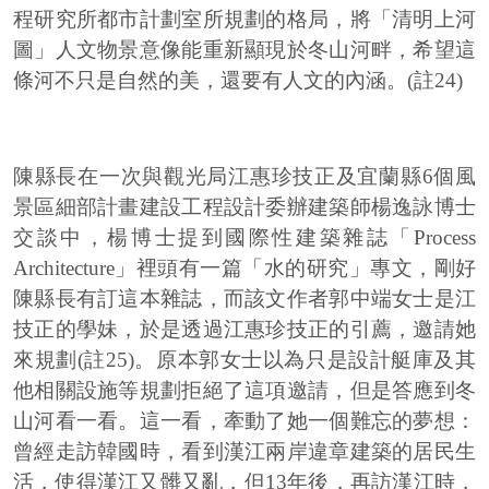
程研究所都市計劃室所規劃的格局，將「清明上河
圖」人文物景意像能重新顯現於冬山河畔，希望這
條河不只是自然的美，還要有人文的內涵。(註24)
陳縣長在一次與觀光局江惠珍技正及宜蘭縣6個風
景區細部計畫建設工程設計委辦建築師楊逸詠博士
交談中，楊博士提到國際性建築雜誌「Process
Architecture」裡頭有一篇「水的研究」專文，剛好
陳縣長有訂這本雜誌，而該文作者郭中端女士是江
技正的學妹，於是透過江惠珍技正的引薦，邀請她
來規劃(註25)。原本郭女士以為只是設計艇庫及其
他相關設施等規劃拒絕了這項邀請，但是答應到冬
山河看一看。這一看，牽動了她一個難忘的夢想：
曾經走訪韓國時，看到漢江兩岸違章建築的居民生
活，使得漢江又髒又亂，但13年後，再訪漢江時，