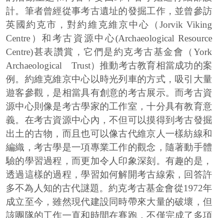
計。筆者曾經從事考古遺址的發掘工作，並曾參訪
英國約克市，對約維克維京中心（
Jorvik Viking
Centre
）和考古資源中心
(Archaeological Resource
Centre)
甚表讚賞，它們是約克考古基金會（
York
Archaeological
Trust
）推動考古教育相當成功的案
例。約維克維京中心以時光列車的方式，吸引大量
遊客參觀，是相當具有創意的考古展示。而考古資
源中心則像是考古學家的工作室，十分具有教育意
義。在考古資源中心內，不但可以摸得到考古發掘
出土的古物，而且也可以像古代維京人一樣紡線和
編織，考古學是一項專業工作的觀念，隨著動手體
驗的學習過程，而更加令人印象深刻。有趣的是，
透過這樣的過程，學習如何解開考古線索，回答許
多不為人知的古代謎題。約克考古基金會從
1972
年
成立至今，雖然現代建設同時帶來大量的破壞，但
該團隊的工作一直和時間在賽跑，不僅完成了多項