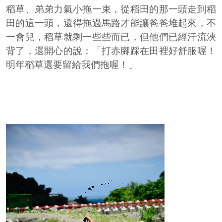
稻草、弟弟力氣小拖一束，從稻田的那一頭走到稻
田的這一頭，還得拖過馬路才能讓爸爸堆起來，不
一會兒，稻草就剩一些些而已，但他們已經汗流浹
背了，還開心的說：「打赤腳踩在田裡好舒服喔！
明年稻草還要留給我們拖喔！」