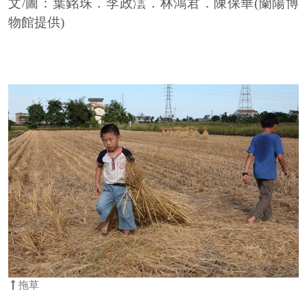
文/圖：葉銘珠．李政澐．林鴻君．陳保華(蘭陽博
物館提供)
拖草