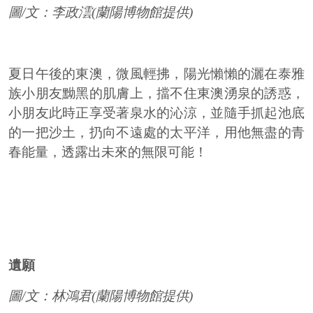
圖/文：李政澐(蘭陽博物館提供)
夏日午後的東澳，微風輕拂，陽光懶懶的灑在泰雅
族小朋友黝黑的肌膚上，擋不住東澳湧泉的誘惑，
小朋友此時正享受著泉水的沁涼，並隨手抓起池底
的一把沙土，扔向不遠處的太平洋，用他無盡的青
春能量，透露出未來的無限可能！
遺願
圖/文：林鴻君(蘭陽博物館提供)