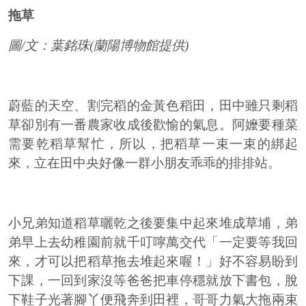
拖草
圖/文：葉銘珠(蘭陽博物館提供)
蔚藍的天空、割完稻的金黃色稻田，田中雖只剩稻
草卻別有一番農家收成後歡愉的氣息。阿嬤要種菜
需要乾稻草幫忙，所以，把稻草一束一束的綁起
來，立在田中央好像一群小朋友乖乖的排排站。
小兄弟知道稻草曬乾之後要集中起來堆成草埔，弟
弟早上去幼稚園前就千叮嚀萬交代「一定要等我回
來，才可以把稻草拖去堆起來喔！」好不容易盼到
下課，一回到家沒等爸爸把車停穩就放下書包，脫
下鞋子光著腳丫便飛奔到田裡，哥哥力氣大拖兩束