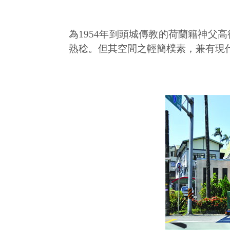
為1954年到頭城傳教的荷蘭籍神
熟稔。但其空間之輕簡樸素，兼有現