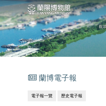
跳
:::
到
中
央
觀
內
容
區
塊
蘭博電子報
:::
電子報一覽
歷史電子報