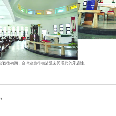
映戰後初期，台灣建築徘徊於過去與現代的矛盾性。
n
）