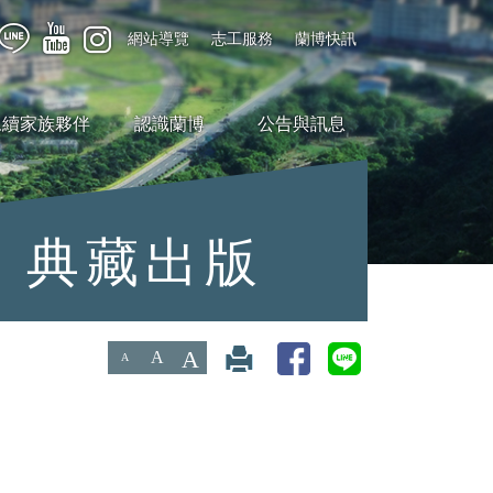
網站導覽
志工服務
蘭博快訊
永續家族夥伴
認識蘭博
公告與訊息
典藏出版
A
A
A