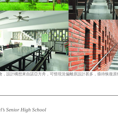
會，設計構想來自諾亞方舟，可惜現況偏離原設計甚多，亟待恢復原
l’s Senior High School