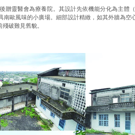
後贈靈醫會為療養院。其設計先依機能分化為主體
具南歐風味的小廣場。細部設計精緻，如其外牆為空
前殘破難見舊貌。