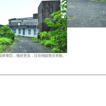
核療養院，幾經更迭，目前殘破難見舊貌。