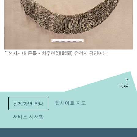
선사시대 문물 - 치우란(淇武蘭) 유적의 금잉어는
:::
웹사이트 지도
전체화면 확대
서비스 사서함