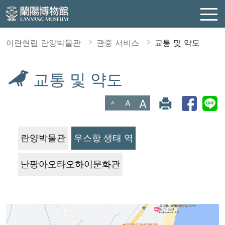
이란현립 란양박물관
관중 서비스
교통 및 약도
교통 및 약도
:::
A
A
A
란양박물관
우스항 생태 역
난팡아오타오하이문화관