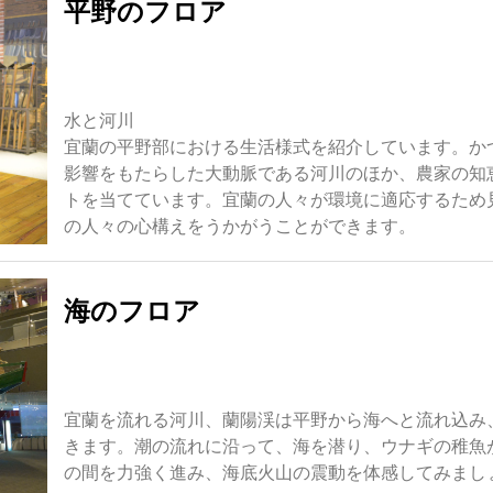
平野のフロア
水と河川
宜蘭の平野部における生活様式を紹介しています。か
影響をもたらした大動脈である河川のほか、農家の知
トを当てています。宜蘭の人々が環境に適応するため
の人々の心構えをうかがうことができます。
海のフロア
宜蘭を流れる河川、蘭陽渓は平野から海へと流れ込み
きます。潮の流れに沿って、海を潜り、ウナギの稚魚
の間を力強く進み、海底火山の震動を体感してみまし