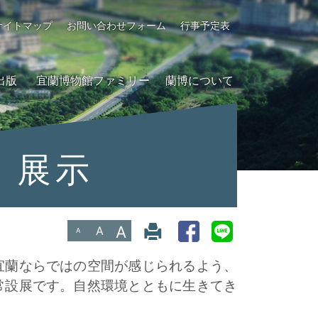
サイトマップ
お問い合わせフォーム
行事予定表
出版
宜蘭博物館ファミリー
蘭博について
展示
A
A
A
宜蘭ならではの空間が感じられるよう、
常設展です。自然環境とともに生きてき