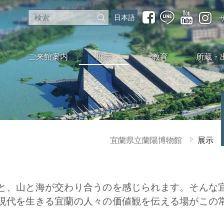
日本語
ご来館案内
展示
教育
所蔵・
宜蘭県立蘭陽博物館
展示
と、山と海が交わり合うのを感じられます。そんな
現代を生きる宜蘭の人々の価値観を伝える場がこの