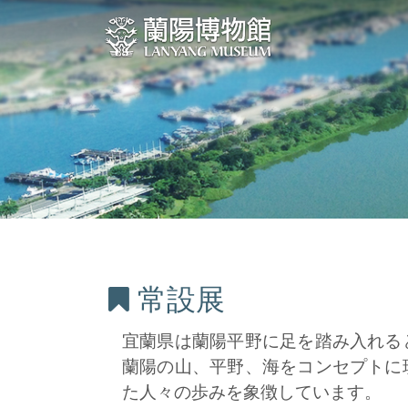
セ
:::
ン
ト
ラ
ル
コ
ン
テ
ン
ツ
ブ
ロ
常設展
:::
ッ
宜蘭県は蘭陽平野に足を踏み入れる
ク
蘭陽の山、平野、海をコンセプトに
に
た人々の歩みを象徴しています。
ス